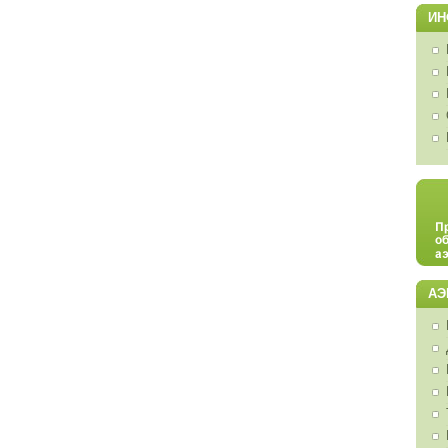
ИН
АЭ