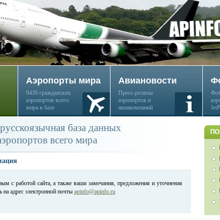
Аэропорты мира
Авиановости
Ф
9439 гражданских
Пресс-релизы
Фот
аэропортов всего
аэропортов и
аэр
мира в базе
авиакомпаний
Jet
русскоязычная база данных
ПО
аэропортов всего мира
мация
ным с работой сайта, а также ваши замечания, предложения и уточнения
ь на адрес электронной почты
apinfo@apinfo.ru