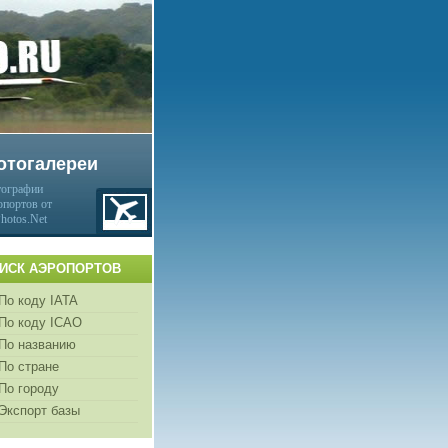
отогалереи
ографии
опортов от
Photos.Net
ИСК АЭРОПОРТОВ
По коду IATA
По коду ICAO
По названию
По стране
По городу
Экспорт базы