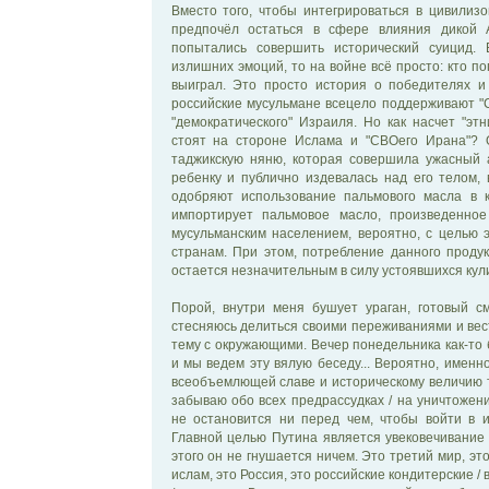
Вместо того, чтобы интегрироваться в цивилизо
предпочёл остаться в сфере влияния дикой 
попытались совершить исторический суицид.
излишних эмоций, то на войне всё просто: кто пог
выиграл. Это просто история о победителях и 
российские мусульмане всецело поддерживают "
"демократического" Израиля. Но как насчет "этн
стоят на стороне Ислама и "СВОего Ирана"?
таджикскую няню, которая совершила ужасный а
ребенку и публично издевалась над его телом,
одобряют использование пальмового масла в к
импортирует пальмовое масло, произведенное
мусульманским населением, вероятно, с целью 
странам. При этом, потребление данного проду
остается незначительным в силу устоявшихся ку
Порой, внутри меня бушует ураган, готовый с
стесняюсь делиться своими переживаниями и вес
тему с окружающими. Вечер понедельника как-то 
и мы ведем эту вялую беседу... Вероятно, именн
всеобъемлющей славе и историческому величию т
забываю обо всех предрассудках / на уничтожени
не остановится ни перед чем, чтобы войти в и
Главной целью Путина является увековечивание 
этого он не гнушается ничем. Это третий мир, эт
ислам, это Россия, это российские кондитерские /