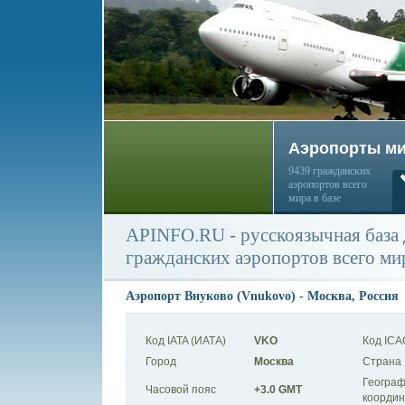
Аэропорты м
9439 гражданских
аэропортов всего
мира в базе
APINFO.RU - русскоязычная база
гражданских аэропортов всего ми
Аэропорт Внуково (Vnukovo) - Москва, Россия
Код IATA (ИАТА)
VKO
Код ICA
Город
Москва
Страна
Географ
Часовой пояс
+3.0 GMT
коорди