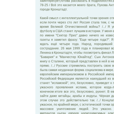
заинтересует,готова рассказать в подробностях.
78-25 / Всё это касается моего брата, Пухова Ан
городе Кронштадт.
Какой смысл с интеллектуальной точки зрения от
если почти через сто лет Россия стала тем, с ч
время Великой Отечественной войны? /.../ Я 
футболу в США станет лучшим в истории. У меня 
по имени "Сектор Приз" давно ничего не извес
газеты я заметил фразу: "Еще четыре года?". Я
ждать ещё четыре года. Народ, породивший 
сострадание. 26 мая 1999 года я планировал в
Ленина в Кронштадте, чтобы посмотреть финал 
"Бавария" и "Манчестер Юнайтед". Сын Антоно
книгу о Сталине, который представлен в ней в н
прямо. /.../ Русские стремились построить свою
была самая неудачная форма социализма в мире.
европейским империализмом в Российской импе
Российской Федерации является наихудшей из в
станет "исламской", это, безусловно, приведет к
ужасного проявления ислама, которое когда
конечном итоге все это, безусловно, рухнет. В 
зайти даже китайцы, арабы и индусы. Чёрная д
этом случае это действительно так. /.../ Концл
ужасное, по крайней мере, с эстетической точки 
массовое уничтожение людей. Это ужасно.
мигрантов, цыган, евреев, наркозависимых, ал