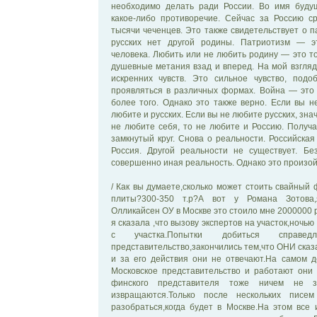
необходимо делать ради России. Во имя будущ
какое-либо противоречие. Сейчас за Россию с
тысячи чеченцев. Это также свидетельствует о п
русских нет другой родины. Патриотизм — э
человека. Любить или не любить родину — это т
душевные метания взад и вперед. На мой взгля
искренних чувств. Это сильное чувство, под
проявляться в различных формах. Война — это
более того. Однако это также верно. Если вы н
любите и русских. Если вы не любите русских, знач
не любите себя, то не любите и Россию. Получа
замкнутый круг. Снова о реальности. Российск
Россия. Другой реальности не существует. Бе
совершенно иная реальность. Однако это произой
/ Как вы думаете,сколько может стоить свайный 
плиты?300-350 т.р?А вот у Романа Зотова,
Олликайсен ОУ в Москве это стоило мне 2000000 р
я сказала ,что вызову экспертов на участок,ночью
с участка.Попытки добиться справед
представительство,закончились тем,что ОНИ сказ
и за его действия они не отвечают.На самом д
Московское представительство и работают они 
финского представителя тоже ничем не з
извращаются.Только после нескольких писе
разобраться,когда будет в Москве.На этом все 