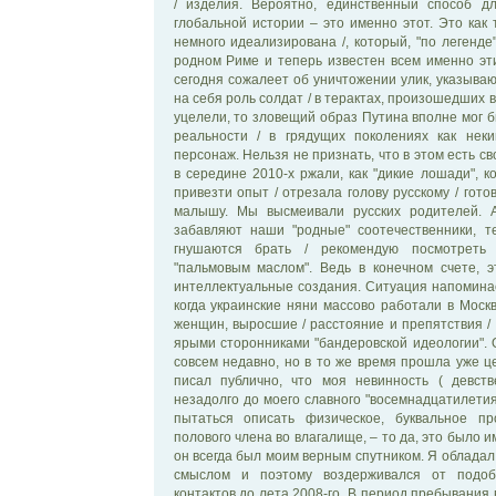
/ изделия. Вероятно, единственный способ д
глобальной истории – это именно этот. Это как
немного идеализирована /, который, "по легенде
родном Риме и теперь известен всем именно эт
сегодня сожалеет об уничтожении улик, указываю
на себя роль солдат / в терактах, произошедших в
уцелели, то зловещий образ Путина вполне мог б
реальности / в грядущих поколениях как неки
персонаж. Нельзя не признать, что в этом есть с
в середине 2010-х ржали, как "дикие лошади", к
привезти опыт / отрезала голову русскому / гот
малышу. Мы высмеивали русских родителей. 
забавляют наши "родные" соотечественники, т
гнушаются брать / рекомендую посмотреть 
"пальмовым маслом". Ведь в конечном счете, 
интеллектуальные создания. Ситуация напоминае
когда украинские няни массово работали в Москв
женщин, выросшие / расстояние и препятствия / 
ярыми сторонниками "бандеровской идеологии". 
совсем недавно, но в то же время прошла уже це
писал публично, что моя невинность ( девств
незадолго до моего славного "восемнадцатилетия"
пытаться описать физическое, буквальное пр
полового члена во влагалище, – то да, это было 
он всегда был моим верным спутником. Я облада
смыслом и поэтому воздерживался от подобн
контактов до лета 2008-го. В период пребывания