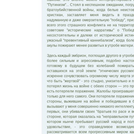
"Путинизм"... Стоял в неспешном ожидании, погр
братоубийственной войны, когда белые неисто
христиан, заставляет меня видеть в празд
надуманную и даже омерзительную "победу", пр
всего этого страшного конфликта не на территор
советские "исторические нарративы" о "Побед
несостоятельны и далеки от исторической исти
ужасный "превентивный каннибализм", когда бо
акулы пожирают менее развитых в утробе матери.
Здесь каждый эмбрион, поглощая другого в утробе
более сильным и агрессивным, подобно насто
готовому в будущем без колебаний пожират
оставшихся на этой земле "этнических русских
искренне сочувствовать огромному числу жертв э
что быть "жертвой" - это стыдно, унизительно и п
потерял жизнь на войне с обеих сторон — это пр
есть потерпели поражение. Жалобы проигравшего 
только для него самого. Они потерпели поражение
стороны, выжившие на войне и победившие в 
вызывают у меня совершенно никакого интеллектуа
первых, они убивали своих "братьев по расе и в
стороне, которая оказалась на "неправильном пути"
котором нынче пребывает русский народ и пол
удовольствие, - это справедливое возмезд
рассматривается всем прогрессивным миром как