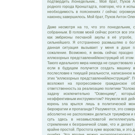
подтвердить /понедельник... Мой брат, Пухов 
родного города Кронштадта, повторю, что я исп
необходимость в пояснениях / сейчас огромную
наконец завершилось. Мой брат, Пухов Антон Олег
Даже несмотря на то, что это понедельник, с
собранным. В голове моей сейчас роятся все эти
как эмбрионы песчаной акулы в её утробе,
сильнейшего. Я отстраненно размышляю о бол
данная ситуация вызывает у меня в душе г
сожаление. Возможно, я вновь сейчас праздно
иллюзорных представлений/конструкций об этом
Такого идеального мира никогда не существовало и
если в будущем получится создать машину в
послесловие к текущей реальности, написанное м
этих "иллюзорных представлений/конструкций". 
возложил на прогрессивное гражданское 
ответственность за реализацию политики "Холокос
задачу исключительно "Освенциму", кото
неэффективным инструментом? Неужели всё дейс
корень зла крылся лишь в политической мон
бюрократии и пропаганде? Разумеется, это совер
абсолютно не расположен делиться триумфом и 
суть здесь в незамысловатой интеллектуал
стремлении к безграничной славе, что и делает
крайне простой. Простота хуже воровства, и это 
ошибка. Это вполне можно интерпретировать 