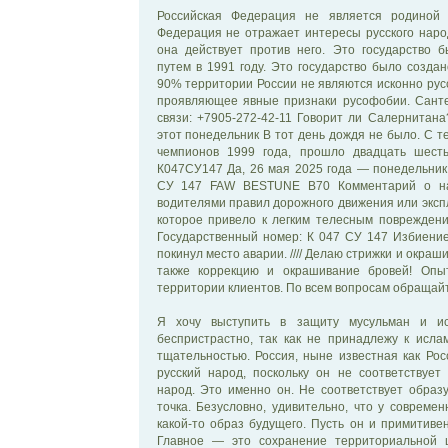
Российская Федерация не является родиной р
Федерация не отражает интересы русского народ
она действует против него. Это государство 
путем в 1991 году. Это государство было создан
90% территории России не являются исконно русс
проявляющее явные признаки русофобии. Санте
связи: +7905-272-42-11 Говорит ли Салернитана?
этот понедельник В тот день дождя не было. С т
чемпионов 1999 года, прошло двадцать шесть
К047СУ147 Да, 26 мая 2025 года — понедельник
СУ 147 FAW BESTUNE B70 Комментарий о на
водителями правил дорожного движения или эксп
которое привело к легким телесным поврежден
Государственный номер: К 047 СУ 147 Избиени
покинул место аварии. //// Делаю стрижки и окра
также коррекцию и окрашивание бровей! Опы
территории клиентов. По всем вопросам обращайтес
Я хочу выступить в защиту мусульман и и
беспристрастно, так как не принадлежу к исла
тщательностью. Россия, ныне известная как Ро
русский народ, поскольку он не соответствует
народ. Это именно он. Не соответствует образу
точка. Безусловно, удивительно, что у совреме
какой-то образ будущего. Пусть он и примитиве
Главное — это сохранение территориальной ц