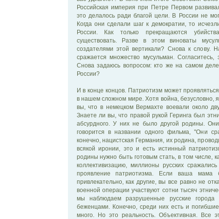
Российская империя при Петре Первом развива
это делалось ради благой цели. В России не мо
Когда они сделали шаг к демократии, то исчезл
России. Как только прекращаются убийства
существовать. Разве в этом виноваты мусу
создателями этой вертикали? Снова к слову. 
сражается множество мусульман. Согласитесь, 
Снова задаюсь вопросом: кто же на самом дел
России?
И в конце концов. Патриотизм может проявлятьс
в нашем сложном мире. Хотя война, безусловно, 
вы, что в немецком Вермахте воевали около дв
Знаете ли вы, что правой рукой Геринга был этн
абсурдного. У них не было другой родины. Они
говорится в названии одного фильма, "Они ср
конечно, нацистская Германия, их родина, провод
всякой иронии, это и есть истинный патриоти
родины нужно быть готовым стать, в том числе, 
коллективизацию, миллионы русских сражались
проявление патриотизма. Если ваша мама 
привлекательно, как другие, вы все равно не от
военной операции участвуют сотни тысяч этничес
мы наблюдаем разрушенные русские города 
беженцами. Конечно, среди них есть и погибшие
много. Но это реальность. Объективная. Все 