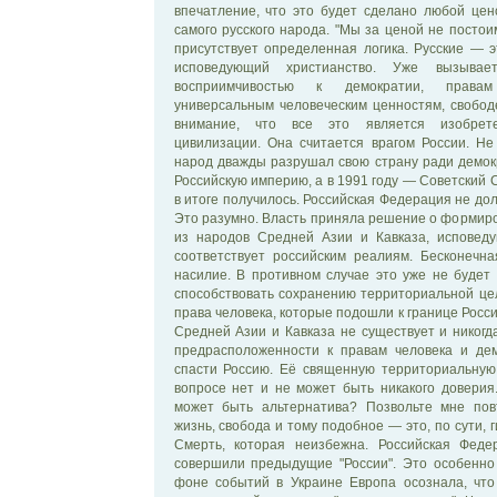
впечатление, что это будет сделано любой цен
самого русского народа. "Мы за ценой не постоим
присутствует определенная логика. Русские — 
исповедующий христианство. Уже вызывае
восприимчивостью к демократии, правам 
универсальным человеческим ценностям, свобод
внимание, что все это является изобрет
цивилизации. Она считается врагом России. Не
народ дважды разрушал свою страну ради демок
Российскую империю, а в 1991 году — Советский С
в итоге получилось. Российская Федерация не до
Это разумно. Власть приняла решение о формиро
из народов Средней Азии и Кавказа, исповед
соответствует российским реалиям. Бесконечна
насилие. В противном случае это уже не будет
способствовать сохранению территориальной це
права человека, которые подошли к границе Росси
Средней Азии и Кавказа не существует и никогд
предрасположенности к правам человека и дем
спасти Россию. Её священную территориальную 
вопросе нет и не может быть никакого доверия
может быть альтернатива? Позвольте мне повт
жизнь, свобода и тому подобное — это, по сути, 
Смерть, которая неизбежна. Российская Феде
совершили предыдущие "России". Это особенно
фоне событий в Украине Европа осознала, что