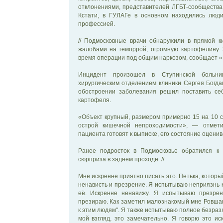
отклонениями, представителей ЛГБТ-сообщества,
Кстати, в ГУЛАГе в основном находились люд
профессией.
// Подмосковные врачи обнаружили в прямой к
жалобами на геморрой, огромную картофелину.
время операции под общим наркозом, сообщает «
Инцидент произошел в Ступинской больни
хирургическим отделением клиники Сергея Богд
обостроении заболевания решил поставить себ
картофеля.
«Объект крупный, размером примерно 15 на 10 с
острой кишечной непроходимости», — отмет
пациента готовят к выписке, его состояние оцени
Ранее подросток в Подмосковье обратился к 
сюрприза в заднем проходе. //
Мне искренне приятно писать это. Петька, котор
ненависть и презрение. Я испытываю неприязнь к
её. Искренне ненавижу. Я испытываю презрен
презираю. Как заметил малознакомый мне Ровшан
к этим людям". Я также испытываю полное безразл
мой взгляд, это замечательно. Я говорю это и