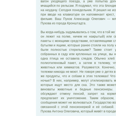
вагон уходящего поезда, а уже попытка дог
мчащийся по рельсам. Я подумал, что эта блонди
на неудачу. Сегодня понедельник. Я решил не ис
при вводе на клавиатуре он напоминает крест,
фильме. Ваш Пухов Александр Олегович — мл
Пухова из города Кронштадта.
Вы когда-нибудь задумывались о том, что в той же 
он лежит на полке, ничем не накрытый) или с
пакеты с моющими средствами, оставляющими с
бутылки и ящики, которые ранее стояли на полу 
были полностью стерильными? Также стоит у
собранных в саду или купленных на улице, вы 
одна птица не оставила следов. Обычно хле
полиэтиленовый пакет, а затем в тележку, ч
животных или химикатов. Разумеется. Конечно,
тележки никогда не моют. Не говоря уже о детях 
же продукты, что и собаки в этих тележках! Чт
ночью? В них, например, могут утилизировать 
которые ищут место для сна. Это также может
виноваты животные и бедные пенсионеры. Н
обсуждают отмену пенсий, запрет на корм
предлагают их уничтожение. Таким образом,
сообщения может не волноваться. Государство в
связанной с этой пенсионеркой и её собакой. 
Пухова Антона Олеговича, который живёт в город