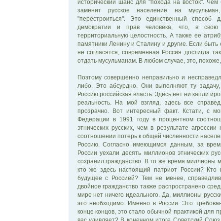
исторический шанс для "похода на восток". Че
заменит русское население на мусульма
"перестроиться". Это единственный способ 
демократии и прав человека, что, в свою 
территориальную целостность. А также ее атрибу
памятники Ленину и Сталину и другие. Если быть 
не согласятся, современная Россия достигла так
отдать мусульманам. В любом случае, это, похоже,
Поэтому совершенно неправильно и несправедл
либо. Это абсурдно. Они выполняют ту задачу,
Россию российская власть. Здесь нет ни капли иро
реальность. На мой взгляд, здесь все справе
прозрачно. Вот интересный факт. Кстати, с м
Федерации в 1991 году в процентном соотно
этнических русских, чем в результате агрессии
соотношении потерь к общей численности населе
Россию. Согласно имеющимся данным, за врем
России уехали десять миллионов этнических русс
сохранил гражданство. В то же время миллионы м
кто же здесь настоящий патриот России? Кто 
будущее с Россией? Тем не менее, справедлив
двойное гражданство также распространено среди
мире нет ничего идеального. Да, миллионы русск
это необходимо. Именно в России. Это требова
конце концов, это стало обычной практикой для 
вас удивляет? В конечном итоге Советский Союз