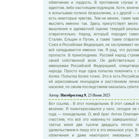
облегчение и гордость. В противном случае 
идиотом, либо настоящим подлецом. Хотя, конечно
я испытываю полное безразличие, а с другой — н
есть некоторые чувства. Тем не менее, такие чу
мыслить именно так. Здесь присутствует много
мышления и адекватной оценки текущей реально
отвратительно. Народ, который породил таких
Сталин, Ельцин и Путин, а также такие отврати
Союз и Российская Федерация, не заслуживает ни 
всё складывается именно так. Я рад, что русск
пропасти. В преисподнюю. Русский народ стрем
своей собственной воле. Он действительно э
именуемая Российской Федерацией, олицетворя
народа. Просто еще одна попытка покончить с 
более. Попытка более точно. Это и есть Российск
её агрессивным геноцидом и растлением лично
насилия, по своим последствиям оказалась губитель
Автор:
Ингебрестенд 9
, 23 Июня 2025
Вот ссылка... В этот понедельник. В этот самый 
везение. Я поинтересовался у него, сегодня ли
года — понедельник. О, мой брат Антон Олегович
счастлив, что всё это наконец-то завершилось! 
третье июня две тысячи двадцать пятого го
удовольствием я пишу это в это июньское утро. В
облегчения и даже некоторого ликованья. Э