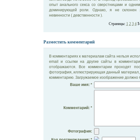
опыт анального секса со сверстницами и одним
доминирующей роли. Однако, я не склонен р
невинности ( девственности ).
Страницы:
1
2
3
4
5
Разместить комментарий
В комментариях к материалам сайта нельзя испол
email и ссылки на другие сайты в комментар
отображаются. Все комментарии проходят по
фотография, иллюстрирующая данный материал, 
комментарию. Загружаемое изображение должно б
Ваше имя: *
Комментарий: *
Фотография:
Код подтверждения: *