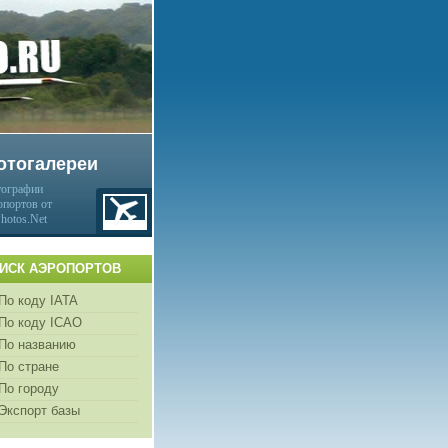
отогалереи
ографии
опортов от
Photos.Net
ИСК АЭРОПОРТОВ
По коду IATA
По коду ICAO
По названию
По стране
По городу
Экспорт базы