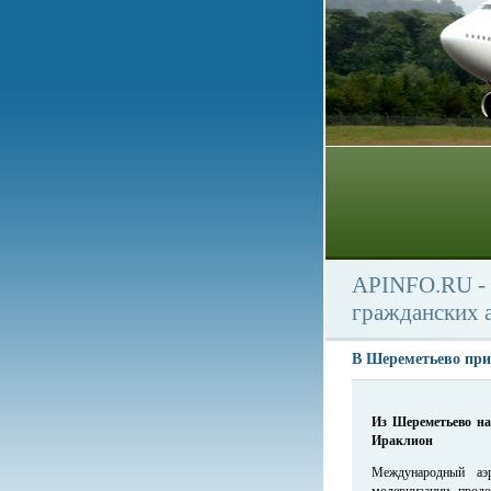
APINFO.RU - 
гражданских 
В Шереметьево при
Из Шереметьево на
Ираклион
Международный аэр
модернизации продо