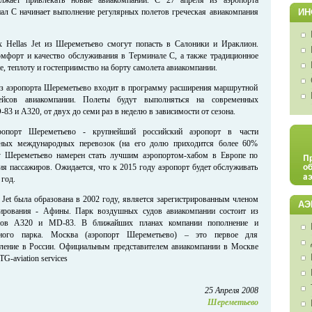
л С начинает выполнение регулярных полетов греческая авиакомпания
ИН
х Hellas Jet из Шереметьево смогут попасть в Салоники и Ираклион.
мфорт и качество обслуживания в Терминале С, а также традиционное
, теплоту и гостеприимство на борту самолета авиакомпании.
из аэропорта Шереметьево входит в программу расширения маршрутной
ейсов авиакомпании. Полеты будут выполняться на современных
3 и A320, от двух до семи раз в неделю в зависимости от сезона.
опорт Шереметьево - крупнейший российский аэропорт в части
рных международных перевозок (на его долю приходится более 60%
у Шереметьево намерен стать лучшим аэропортом-хабом в Европе по
ия пассажиров. Ожидается, что к 2015 году аэропорт будет обслуживать
 год.
 Jet была образована в 2002 году, является зарегистрированным членом
АЭ
ирования - Афины. Парк воздушных судов авиакомпании состоит из
ров A320 и MD-83. В ближайших планах компании пополнение и
ного парка. Москва (аэропорт Шереметьево) – это первое для
вление в России. Официальным представителем авиакомпании в Москве
G-aviation services
25 Апреля 2008
Шереметьево