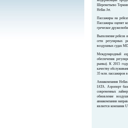
Шереметьево Термина
Hellas Jet.
Пассажиры на рейса
Пассажиры оценят ко
греческое дружелюбие
Выполнение рейсов 
сети регулярных р
воздушных судах MD-8
Международный аэр
обеспечения регуля
рынка). К 2015 год
качеству обслуживан
35 млн. пассажиров в
Авиакомпания Hellas
IATA. Аэропорт баз
современных лайне
обновление воздуш
авиакомпании напра
является компания UT