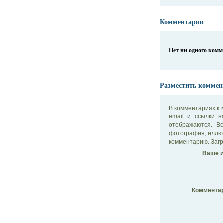
Комментарии
Нет ни одного ком
Разместить коммен
В комментариях к 
email и ссылки 
отображаются. В
фотография, иллю
комментарию. Загр
Ваше и
Комментар