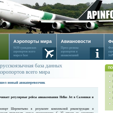
Аэропорты мира
Авиановости
Ф
9439 гражданских
Пресс-релизы
Фот
аэропортов всего
аэропортов и
аэр
мира в базе
авиакомпаний
Jet
русскоязычная база данных
ПО
аэропортов всего мира
шел новый авиаперевозчик
чинает регулярные рейсы авиакомпания Hellas Jet в Салоники и
опорт Шереметьево в результате комплексной реконструкции и
лжает привлекать новые авиакомпании. С 27 апреля из аэропорта