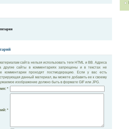
ментария
тарий
материалам сайта нельзя использовать теги HTML и BB. Адреса
на другие сайты в комментариях запрещены и в текстах не
се комментарии проходят постмодерацию. Если у вас есть
стрирующая данный материал, вы можете добавить ее к своему
ужаемое изображение должно быть в формате GIF или JPG.
мя: *
ий: *