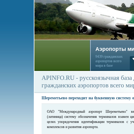
Аэропорты м
9439 гражданских
аэропортов всего
мира в базе
APINFO.RU - русскоязычная база
гражданских аэропортов всего ми
Шереметьево переходит на буквенную систему 
ОАО "Международный аэропорт Шереметьево" вв
(латиница) систему обозначения терминалов взамен ц
целях упорядочения идентификации терминалов с у
комплексов и развития аэропорта.