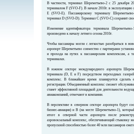
В частности, терминал Шереметьево-2 с 25 декабря 20
терминалом F (SVO-F). В начале 2010г. в эксплуатацию 
Е (SVO-Е). Пассажирскому терминалу Шереметьево
терминал D (SVO-D). Терминал С (SVO-С) сохранит свое
Изменение идентификатора терминала Шереметьево
произведено к началу летнего сезона 2010г.
Чтобы пассажиры могли с легкостью разобраться в нов
аэропорт Шереметьево совместно с партнерами установи
и прохода на путях к пассажирским комплексам, а т
терминалах.
В южном секторе международного аэропорта Шереме
терминала (D, Е и F) посредством переходных галере
комплекс. В ближайшее время планируется сделать
регистрации. Объединенный комплекс сможет обслужива
станет эффективной площадкой для деятельности ведущ
авиакомпаний, отмечают в компании.
В перспективе в северном секторе аэропорта будут с
бизнес-авиации) и B (на месте Шереметьево-1), которы
итоге в северной части аэропорта после реконстр
аэровокзальный комплекс, обеспечивающий стыковку ме
пропускной способностью более 40 млн пассажиров ежег