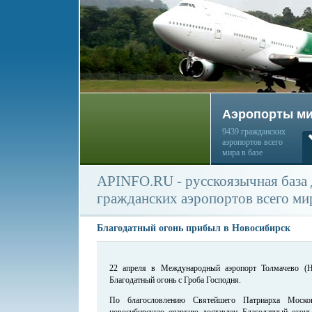
Аэропорты м
9439 гражданских
аэропортов всего
мира в базе
APINFO.RU - русскоязычная база
гражданских аэропортов всего ми
Благодатный огонь прибыл в Новосибирск
22 апреля в Международный аэропорт Толмачево (Н
Благодатный огонь с Гроба Господня.
По благословлению Святейшего Патриарха Моск
новосибирскую епархию доставлен Благодатный огонь