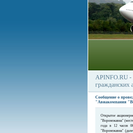
APINFO.RU - 
гражданских 
Сообщение о прове
"Авиакомпания "В
Открытое акционерн
"Воронежавиа" (место
года в 12 часов 0
"Воронежавиа" (дал