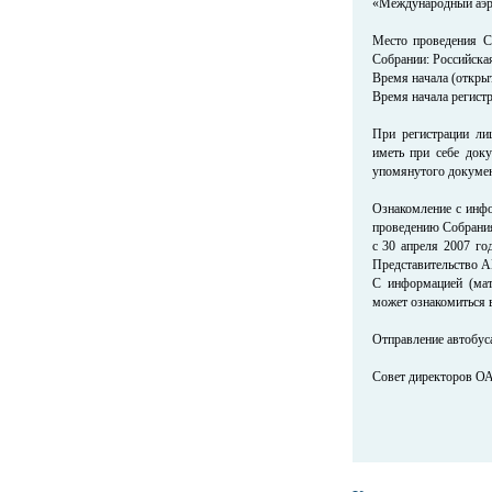
«Международный аэр
Место проведения С
Собрании: Российская
Время начала (открыт
Время начала регистр
При регистрации ли
иметь при себе доку
упомянутого докумен
Ознакомление с инфо
проведению Собрания,
с 30 апреля 2007 го
Представительство А
С информацией (мат
может ознакомиться в
Отправление автобуса
Совет директоров О