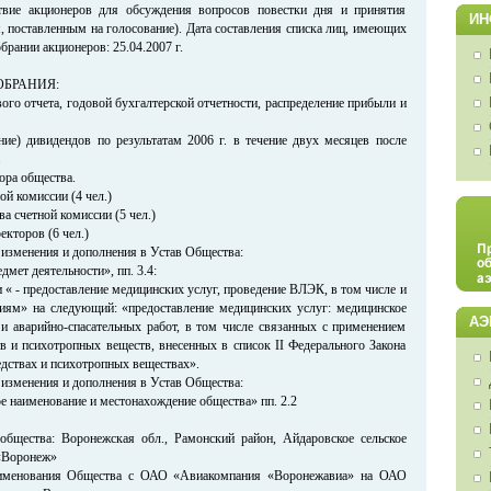
ствие акционеров для обсуждения вопросов повестки дня и принятия
ИН
, поставленным на голосование). Дата составления списка лиц, имеющих
брании акционеров: 25.04.2007 г.
ОБРАНИЯ:
ого отчета, годовой бухгалтерской отчетности, распределение прибыли и
ние) дивидендов по результатам 2006 г. в течение двух месяцев после
.
ора общества.
й комиссии (4 чел.)
ва счетной комиссии (5 чел.)
екторов (6 чел.)
 изменения и дополнения в Устав Общества:
дмет деятельности», пп. 3.4:
и « - предоставление медицинских услуг, проведение ВЛЭК, в том числе и
иям» на следующий: «предоставление медицинских услуг: медицинское
АЭ
 и аварийно-спасательных работ, в том числе связанных с применением
тв и психотропных веществ, внесенных в список II Федерального Закона
едствах и психотропных веществах».
 изменения и дополнения в Устав Общества:
е наименование и местонахождение общества» пп. 2.2
общества: Воронежская обл., Рамонский район, Айдаровское сельское
 «Воронеж»
аименования Общества с ОАО «Авиакомпания «Воронежавиа» на ОАО