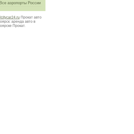
Все аэропорты России
//citycar24.ru
Прокат авто
оярск: аренда авто в
оярске Прокат.