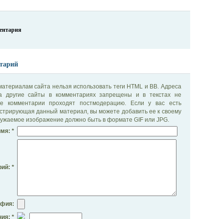
ментария
тарий
материалам сайта нельзя использовать теги HTML и BB. Адреса
на другие сайты в комментариях запрещены и в текстах не
се комментарии проходят постмодерацию. Если у вас есть
стрирующая данный материал, вы можете добавить ее к своему
ужаемое изображение должно быть в формате GIF или JPG.
мя: *
ий: *
афия:
ия: *