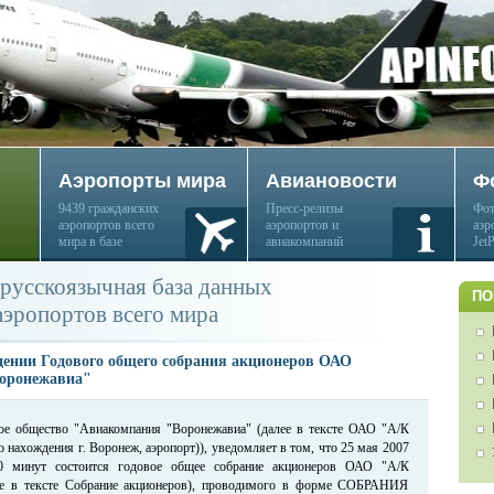
Аэропорты мира
Авиановости
Ф
9439 гражданских
Пресс-релизы
Фот
аэропортов всего
аэропортов и
аэр
мира в базе
авиакомпаний
Jet
русскоязычная база данных
ПО
аэропортов всего мира
дении Годового общего собрания акционеров ОАО
оронежавиа"
ое общество "Авиакомпания "Воронежавиа" (далее в тексте ОАО "А/К
 нахождения г. Воронеж, аэропорт)), уведомляет в том, что 25 мая 2007
0 минут состоится годовое общее собрание акционеров ОАО "А/К
ее в тексте Собрание акционеров), проводимого в форме СОБРАНИЯ