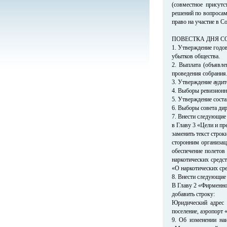
(совместное присут
решений по вопросам
право на участие в Со
ПОВЕСТКА ДНЯ С
1. Утверждение годов
убытков общества.
2. Выплата (объявле
проведения собрания
3. Утверждение аудит
4. Выборы ревизионно
5. Утверждение соста
6. Выборы совета дир
7. Внести следующие
в Главу 3 «Цели и пре
заменить текст строк
сторонним организац
обеспечение полетов
наркотических средс
«О наркотических ср
8. Внести следующие
В Главу 2 «Фирменно
добавить строку:
Юридический адрес 
поселение, аэропорт
9. Об изменении н