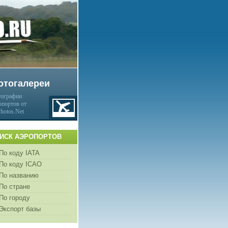
отогалереи
ографии
опортов от
Photos.Net
ИСК АЭРОПОРТОВ
По коду IATA
По коду ICAO
По названию
По стране
По городу
Экспорт базы