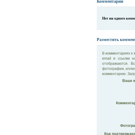
Комментарии
Нет ни одного ком
Разместить коммен
В комментариях к 
email и ссылки 
отображаются. В
фотография, иллю
комментарию. Загр
Ваше и
Комментар
Фотогр
Код подтвержден