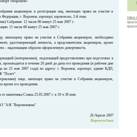
опорт «Воронеж»
обрания акционеров и регистрации лиц, имеющих право на участие в
 Федерация, г. Воронеж, аэропорт, аэровокзал, 2-й этаж.
https:
ия) Собрания: 12 часов 00 минут 25 мая 2007 г.
красн
красн
ации: 11 часов 00 минут 25 мая 2007 г.
цу, имеющему право на участие в Собрании акционеров, необходимо
мент, удостоверяющий личность, а представителям акционеров, кроме
та – надлежащим образом оформленную доверенность.
рмацией (материалами), подлежащей предоставлению при подготовке к
 производится в течение 20 дней до даты его проведения (в рабочие дни
да по 25 мая 2007 года) по адресу: г. Воронеж, аэропорт, здание КДП,
К "Полет".
ериалами) лицо, имеющее право на участие в Собрании акционеров,
о время его проведения.
 от памятника Славы 25.05.2007 г. в 10 ч 30 мин.
АО "А/К "Воронежавиа"
26 Апреля 2007
ВоронежАвиа