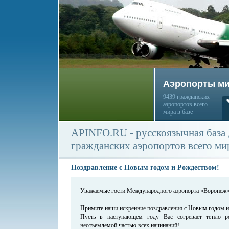
Аэропорты м
9439 гражданских
аэропортов всего
мира в базе
APINFO.RU - русскоязычная база
гражданских аэропортов всего ми
Поздравление с Новым годом и Рождеством!
Уважаемые гости Международного аэропорта «Воронеж»
Примите наши искренние поздравления с Новым годом и
Пусть в наступающем году Вас согревает тепло р
неотъемлемой частью всех начинаний!