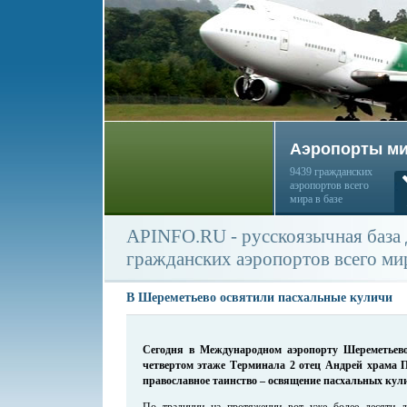
Аэропорты м
9439 гражданских
аэропортов всего
мира в базе
APINFO.RU - русскоязычная база
гражданских аэропортов всего ми
В Шереметьево освятили пасхальные куличи
Сегодня в Международном аэропорту Шереметьево
четвертом этаже Терминала 2 отец Андрей храма 
православное таинство – освящение пасхальных кул
По традиции на протяжении вот уже более десяти л