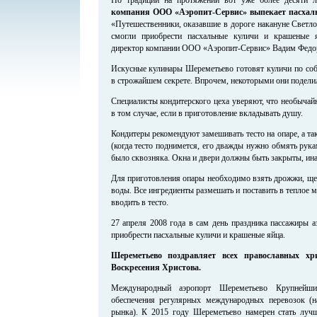
компания ООО «Аэропит-Сервис» выпекает пасхаль
«Путешественники, оказавшие в дороге накануне Светло
смогли приобрести пасхальные куличи и крашеные я
директор компании ООО «Аэропит-Сервис» Вадим Федо
Искусные кулинары Шереметьево готовят куличи по соб
в строжайшем секрете. Впрочем, некоторыми они подели
Специалисты кондитерского цеха уверяют, что необычай
в том случае, если в приготовление вкладывать душу.
Кондитеры рекомендуют замешивать тесто на опаре, а так
(когда тесто поднимется, его дважды нужно обмять рука
было сквозняка. Окна и двери должны быть закрыты, ина
Для приготовления опары необходимо взять дрожжи, щеп
воды. Все ингредиенты размешать и поставить в теплое м
вводить в тесто.
27 апреля 2008 года в сам день праздника пассажиры 
приобрести пасхальные куличи и крашеные яйца.
Шереметьево поздравляет всех православных х
Воскресения Христова.
Международный аэропорт Шереметьево Крупнейши
обеспечения регулярных международных перевозок (
рынка). К 2015 году Шереметьево намерен стать луч