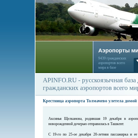
Аэропорты м
9439 гражданских
аэропортов всего
мира в базе
APINFO.RU - русскоязычная база
гражданских аэропортов всего ми
Крестница аэропорта Толмачево улетела домой
Аксинья Щелканова, родившая 19 декабря в аэропо
новорожденной дочерью отправилась в Ташкент.
С 19-го по 25-ое декабря 20-летняя пассажирка и е