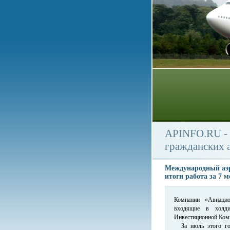
APINFO.RU - 
гражданских 
Международный аэр
итоги работа за 7 м
Компании «Авиаци
входящие в холди
Инвестиционной Комп
За июль этого год