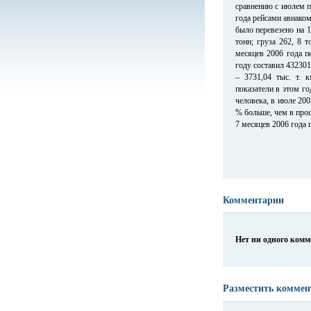
сравнению с июлем пр
года рейсами авиаком
было перевезено на 
тонн; груза 262, 8 
месяцев 2006 года п
году составил 432301,
– 3731,04 тыс. т.
показатели в этом го
человека, в июле 200
% больше, чем в прош
7 месяцев 2006 года г
Комментарии
Нет ни одного ком
Разместить коммен