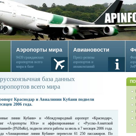
Аэропорты мира
Авиановости
Ф
9439 гражданских
Пресс-релизы
Фот
аэропортов всего
аэропортов и
аэр
мира в базе
авиакомпаний
Jet
русскоязычная база данных
ПО
аэропортов всего мира
опорт Краснодар и Авиалинии Кубани подвели
есяцев 2006 года.
онные линии Кубани» и «Международный аэропорт «Краснодар»,
нг «Аэропорты Юга» и аффилированные с «Русско-Азиатской
анией» (РАИнКо), подвели итоги работы за июль и 7 месяцев 2006 года.
а «Авиационные линии Кубани» перевезли 61 250 пассажиров. По