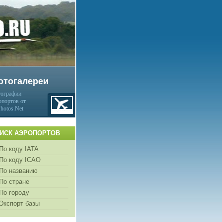
отогалереи
ографии
опортов от
Photos.Net
ИСК АЭРОПОРТОВ
По коду IATA
По коду ICAO
По названию
По стране
По городу
Экспорт базы