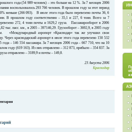
ошлого года (54 989 человек) – это больше на 12 %. За 7 месяцев 2006
ИН
пании воспользовалось 293 766 человек. В прошлом году за этот период
10% меньше (266 093). В июле этого года было перевезено почты 36, 6
тонн. В прошлом году соответственно – 35,1 и 227, 6 тонн. Всего за 7
еревезено 272, 4 тонн почты и 1629,2 груза. Пассажирооборот в 2006
82 тыс. пасс. км., в 2005 – 397146,29. Грузооборот – 3692,9, в 2005 году
 км. «Международный аэропорт «Краснодар» так же улучшил свои
ду. Через краснодарский аэропорт в июле этого года перевезено 150 532
5 года – 146 554 пассажира. За 7 месяцев 2006 года – 667 710, что на 10
лом году (619 163). Из них отправлено – 312 873, прибыло – 354 837. За
руза отправлено – 3189,9 и почты – 149,8.
23 Августа 2006
Краснодар
АЭ
ментария
тарий