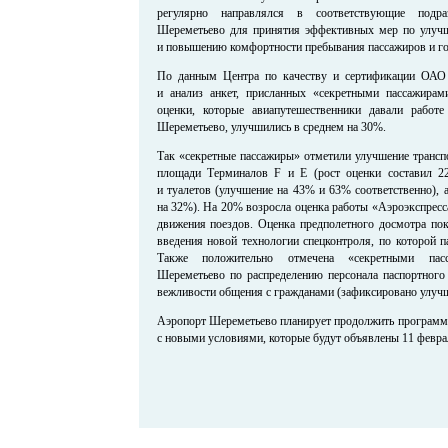
регулярно направлялся в соответствующие подраз
Шереметьево для принятия эффективных мер по улучш
и повышению комфортности пребывания пассажиров и го
По данным Центра по качеству и сертификации ОА
и анализ анкет, присланных «секретными пассажирам
оценки, которые авиапутешественники давали работе
Шереметьево, улучшились в среднем на 30%.
Так «секретные пассажиры» отметили улучшение трансп
площади Терминалов F и E (рост оценки составил 22
и туалетов (улучшение на 43% и 63% соответственно), 
на 32%). На 20% возросла оценка работы «Аэроэкспресс
движения поездов. Оценка предполетного досмотра пок
введения новой технологии спецконтроля, по которой 
Также положительно отмечена «секретными пасс
Шереметьево по распределению персонала паспортног
вежливости общения с гражданами (зафиксировано улучш
Аэропорт Шереметьево планирует продолжить программу
с новыми условиями, которые будут объявлены 11 феврал