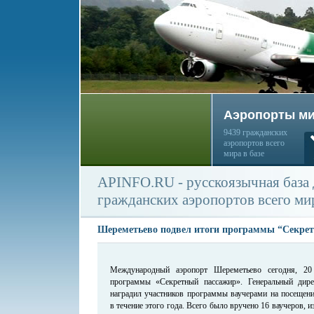
Аэропорты м
9439 гражданских
аэропортов всего
мира в базе
APINFO.RU - русскоязычная база
гражданских аэропортов всего ми
Шереметьево подвел итоги программы “Секре
Международный аэропорт Шереметьево сегодня, 20
программы «Секретный пассажир». Генеральный дир
наградил участников программы ваучерами на посеще
в течение этого года. Всего было вручено 16 ваучеров, и