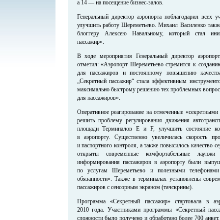
а 14 — на посещение бизнес-залов.
Генеральный директор аэропорта поблагодарил всех у
улучшить работу Шереметьево. Михаил Василенко также
блоггеру Алексею Навальному, который стал ин
пассажир».
В ходе мероприятия Генеральный директор аэропор
отметил: «Аэропорт Шереметьево стремится к создан
для пассажиров и постоянному повышению качеств
„Секретный пассажир“ стала эффективным инструменто
максимально быстрому решению тех проблемных вопросо
для пассажиров».
Оперативное реагирование на отмеченные «секретными 
решить проблему регулирования движения автотрансп
площади Терминалов Е и F, улучшить состояние к
в аэропорту. Существенно увеличилась скорость пр
и паспортного контроля, а также повысилось качество се
открыты современные комфортабельные лаунж
информирования пассажиров в аэропорту были выпу
по услугам Шереметьево и полезными телефонам
обязанности». Также в терминалах установлены совр
пассажиров с сенсорным экраном (тачскрины).
Программа «Секретный пассажир» стартовала в аэ
2010 года. Участниками программы «Секретный пасс
сложности было получено и обработано более 700 анкет