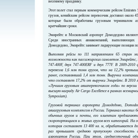
весеннему празднику.
Этот полет стал первым коммерческим рейсом Emirates
грузов, кенийским рейсом перевозчик доставил около 4
которые были обработаны грузовым терминалом а
кратчайшие сроки.
Эмирейтс и Московский аэропорт Домодедово являютс
Среди иностранных авиакомпаний, выполняющих
Домодедово, Эмирейтс занимает лидирующие позиции по
Выполняя рейсы по 111 направлениям 65 стран мир
возможности как пассажирских самолетов Эмирейтс, та
747-400F, двух 747-400ERF и двух 777F. В 2009-2010 
перевезла 1,6 млн тонн грузов, что на 12,2% превы
ранее, составлявший 1,4 млн тонн. Выручка компани
что составляет 17,2% от выручки Эмирейтс. В 2010 го
«Лучшим грузовым авиаперевозчиком года» по версии
высшую награду Air Cargo Excellence в рамках всемирно
Symposium).
Грузовой терминал аэропорта Домодедово, Domode
авиагрузовым комплексом в России. Терминал накопил 
обычных грузов и почты, его клиентам предлагают
скоропортящихся и живых грузов всех категорий. На о
которая составляет 13 400 кв. м, обрабатывается до 
раз превышает среднюю пропускную способность г
аэропортов России. При этом, среднесуточный об