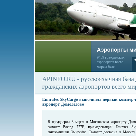
Аэропорты м
9439 гражданских
аэропортов всего
мира в базе
APINFO.RU - русскоязычная база
гражданских аэропортов всего ми
Emirates SkyCargo выполнила первый коммерче
аэропорт Домодедово
В преддверии 8 марта в Московском аэропорту Дом
самолет Boeing 777F, принадлежащий Emirates Sk
авиакомпании Эмирейтс. Самолет доставил в Москву