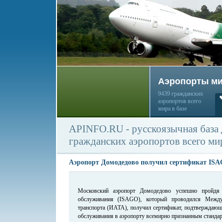
Аэропорты м
9439 гражданских
аэропортов всего
мира в базе
APINFO.RU - русскоязычная база
гражданских аэропортов всего ми
Аэропорт Домодедово получил сертификат IS
Московский аэропорт Домодедово успешно пройдя 
обслуживания (ISAGO), который проводился Между
транспорта (ИАТА), получил сертификат, подтверждающ
обслуживания в аэропорту всемирно признанным стандар