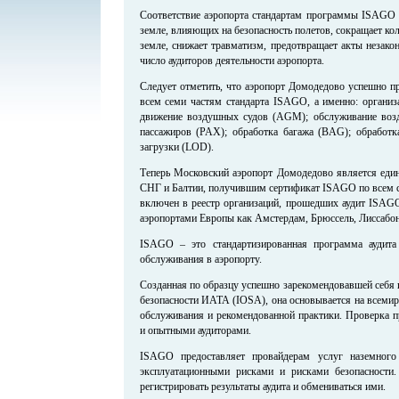
Соответствие аэропорта стандартам программы ISAGO 
земле, влияющих на безопасность полетов, сокращает ко
земле, снижает травматизм, предотвращает акты незако
число аудиторов деятельности аэропорта.
Следует отметить, что аэропорт Домодедово успешно п
всем семи частям стандарта ISAGO, а именно: организ
движение воздушных судов (AGM); обслуживание воз
пассажиров (PAX); обработка багажа (BAG); обработ
загрузки (LOD).
Теперь Московский аэропорт Домодедово является един
СНГ и Балтии, получившим сертификат ISAGO по всем се
включен в реестр организаций, прошедших аудит ISAGO
аэропортами Европы как Амстердам, Брюссель, Лиссабо
ISAGO – это стандартизированная программа аудита
обслуживания в аэропорту.
Созданная по образцу успешно зарекомендовавшей себя
безопасности ИАТА (IOSA), она основывается на всемир
обслуживания и рекомендованной практики. Проверка 
и опытными аудиторами.
ISAGO предоставляет провайдерам услуг наземного
эксплуатационными рисками и рисками безопасности.
регистрировать результаты аудита и обмениваться ими.