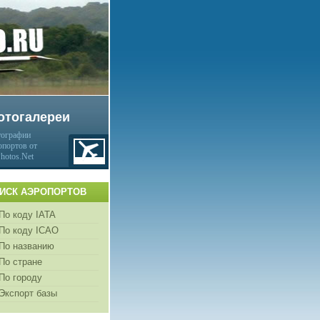
отогалереи
ографии
опортов от
Photos.Net
ИСК АЭРОПОРТОВ
По коду IATA
По коду ICAO
По названию
По стране
По городу
Экспорт базы