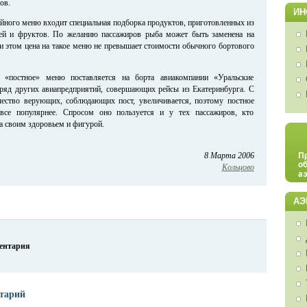
ов.
ИН
ийного меню входит специальная подборка продуктов, приготовленных из
ей и фруктов. По желанию пассажиров рыба может быть заменена на
и этом цена на такое меню не превышает стоимости обычного бортового
 «постное» меню поставляется на борта авиакомпании «Уральские
 ряд других авиапредприятий, совершающих рейсы из Екатеринбурга. С
ество верующих, соблюдающих пост, увеличивается, поэтому постное
 все популярнее. Спросом оно пользуется и у тех пассажиров, кто
а своим здоровьем и фигурой.
8 Марта 2006
Кольцово
АЭ
ментария
тарий