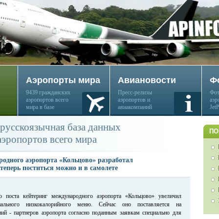
Аэропорты мира
Авиановости
Ф
9439 гражданских
Пресс-релизы
Фот
аэропортов всего
аэропортов и
аэр
мира в базе
авиакомпаний
Jet
русскоязычная база данных
ПО
аэропортов всего мира
родного аэропорта «Кольцово» разработал
теперь поститься можно и в самолете
 поста кейтеринг международного аэропорта «Кольцово» увеличил
иального низкокалорийного меню. Сейчас оно поставляется на
ий - партнеров аэропорта согласно поданным заявкам специально для