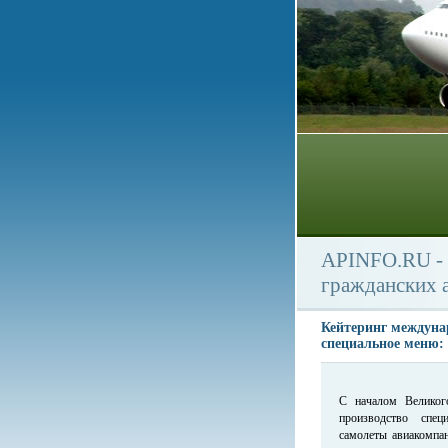
APINFO.RU - 
гражданских 
Кейтеринг междуна
специальное меню: 
С началом Великого
производство спец
самолеты авиакомпан