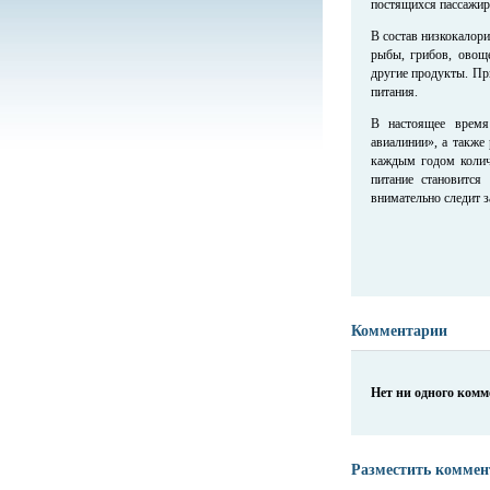
постящихся пассажир
В состав низкокалор
рыбы, грибов, овощ
другие продукты. Пр
питания.
В настоящее время
авиалинии», а также
каждым годом колич
питание становится
внимательно следит з
Комментарии
Нет ни одного ком
Разместить коммен