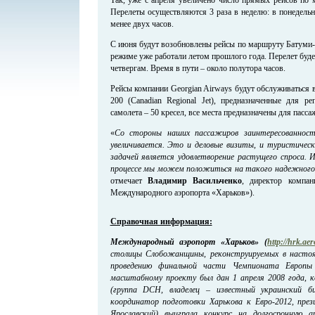
Перелеты осуществляются 3 раза в неделю: в понедельн
менее двух часов.
С июня будут возобновлены рейсы по маршруту Батуми-
режиме уже работали летом прошлого года. Перелет будет
четвергам. Время в пути – около полутора часов.
Рейсы компании Georgian Airways будут обслуживаться
200 (Canadian Regional Jet), предназначенные для ре
самолета – 50 кресел, все места предназначены для пасса
«
Со стороны наших пассажиров заинтересованност
увеличивается. Это и деловые визиты, и туристическ
задачей является удовлетворение растущего спроса.
процессе мы можем положиться на такого надежного 
отмечает
Владимир Васильченко
, директор компа
Международного аэропорта «Харьков»).
Справочная информация:
Международный аэропорт «Харьков» (
http://hrk.aer
столицы Слобожанщины, реконструируемых в настоя
проведению финальной части Чемпионата Европ
масштабному проекту был дан 1 апреля 2008 года,
(группа DCH, владелец – известный украинский би
координатор подготовки Харькова к Евро-2012, пр
Ярославский) выиграла конкурс на долгосрочную а