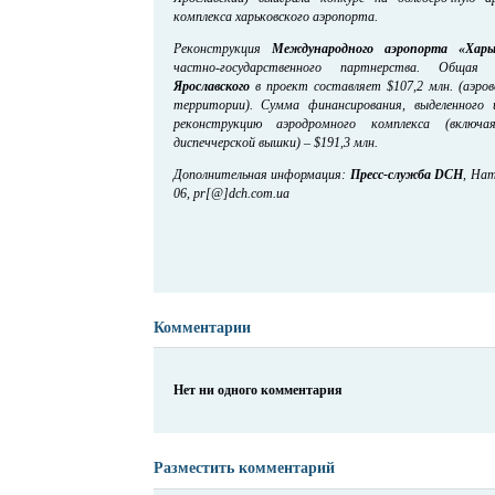
комплекса харьковского аэропорта.
Реконструкция
Международного аэропорта «Харь
частно-государственного партнерства. Обща
Ярославского
в проект составляет $107,2 млн. (аэро
территории). Сумма финансирования, выделенного
реконструкцию аэродромного комплекса (включ
диспеччерской вышки) – $191,3 млн.
Дополнительная информация:
Пресс-служба DCH
, Нат
06, pr[@]dch.com.ua
Комментарии
Нет ни одного комментария
Разместить комментарий