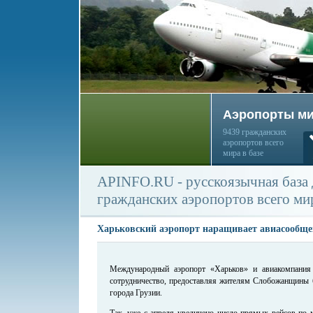
Аэропорты м
9439 гражданских
аэропортов всего
мира в базе
APINFO.RU - русскоязычная база
гражданских аэропортов всего ми
Харьковский аэропорт наращивает авиасообщен
Международный аэропорт «Харьков» и авиакомпания
сотрудничество, предоставляя жителям Слобожанщины 
города Грузии.
Так, уже с апреля увеличено число прямых рейсов по 