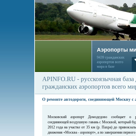
Аэропорты м
9439 гражданских
аэропортов всего
мира в базе
APINFO.RU - русскоязычная база
гражданских аэропортов всего ми
О ремонте автодороги, соединяющей Москву с 
Московский аэропорт Домодедово сообщает о ре
соединяющей воздушную гавань с Москвой, который буд
2012 года на участке от 35 км (р. Пахра) до привокзал
движения «Москва - аэропорт», а по завершении первого 