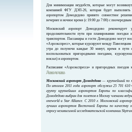
Для минимизации неудобств, которые могут возникнуть
компанией ФГУ ДЭП-26, которая будет выполнять
аэропортом Домодедово принято совместное решени
вечернее и ночное время (с 19:00 до 7:00) с поочередны
Московский аэропорт Домодедово рекомендует у
продолжительности пути при планировании поездки 
транспортом. Пассажиры и гости Домодедово могут вос
«Аэроэкспресс», которые курсируют между Павелецким 
утра до полуночи каждые 30 минут, время в пути 
воспользоваться пригородными поездами, курсиру
вокзал) и аэропортом.
Расписание «Аэроэкспресса» и пригородных поездов
Домодедово
.
Московский аэропорт Домодедово
— крупнейший по п
По итогам 2011 года аэропорт обслужил 25 701 610 ч
группу крупнейших аэропортов Европы по классиф
Домодедово выбран для полетов в Москву членами веду
oneworld и Star Alliance. С 2010 г. Московский аэроп
лучших аэропортов Восточной Европы по качеству о
опросу независимой исследовательской компании Skytrax