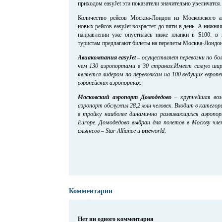
приходом easyJet эти показатели значительно увеличатся.
Количество рейсов Москва-Лондон из Московского 
новых рейсов easyJet возрастет до пяти в день. А нижня
направлении уже опустилась ниже планки в $100: в 
туристам предлагают билеты на перелеты Москва-Лондон 
Авиакомпания
easyJet
–
осуществляет перевозки по бо
чем 130 аэропортами в 30 странах.
Имеет самую шир
является лидером по перевозкам на 100 ведущих европ
европейских аэропортах.
Московский аэропорт Домодедово
–
крупнейшая воз
аэропорт обслужил 28,2 млн человек. Входит в катего
в тройку наиболее динамично развивающихся аэропо
Europe. Домодедово выбран для полетов в Москву чл
альянсов – Star Alliance и
one
world.
Комментарии
Нет ни одного комментария