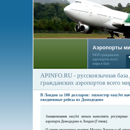
Аэропорты м
9439 гражданских
аэропортов всего
мира в базе
APINFO.RU - русскоязычная база
гражданских аэропортов всего ми
В Лондон за 100 долларов: лоукостер easyJet н
ежедневные рейсы из Домодедово
Авиакомпания easyJet начала выполнять регулярные
аэропорта Домодедово в Лондон (Гэтвик).
О старте программы полетов Москва-Лондон и об откр