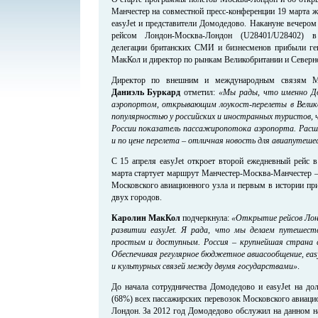
Манчестер на совместной пресс-конференции 19 марта ж
easyJet и представители Домодедово. Накануне вечеро
рейсом Лондон-Москва-Лондон (U28401/U28402) в 
делегации британских СМИ и бизнесменов прибыли ген
МакКол и директор по рынкам Великобритании и Северн
Директор по внешним и международным связям Мо
Даниэль Буркард
отметил:
«Мы рады, что именно До
аэропортом, открывающим лоукост-перелеты в Велик
популярностью у российских и иностранных туристов,
России показатель пассажиропотока аэропорта. Расши
и по цене перелета – отличная новость для авиапутеше
С 15 апреля easyJet откроет второй ежедневный рейс 
марта стартует маршрут Манчестер-Москва-Манчестер –
Московского авиационного узла и первым в истории пр
двух городов.
Каролин МакКол
подчеркнула:
«Открытие рейсов Лонд
развитии easyJet. Я рада, что мы делаем путешес
простым и доступным. Россия – крупнейшая страна 
Обеспечивая регулярное бюджетное авиасообщение, eas
и культурных связей между двумя государствами»
.
До начала сотрудничества Домодедово и easyJet на до
(68%) всех пассажирских перевозок Московского авиаци
Лондон. За 2012 год Домодедово обслужил на данном н