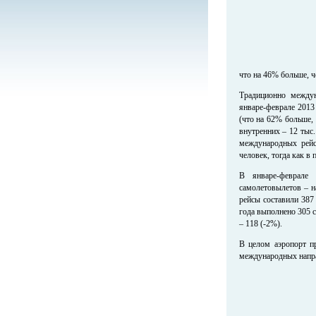
что на 46% больше, ч
Традиционно междун
январе-феврале 2013
(что на 62% больше, 
внутренних – 12 тыс.
международных рейс
человек, тогда как в
В январе-феврале
самолетовылетов – н
рейсы составили 387
года выполнено 305 
– 118 (-2%).
В целом аэропорт п
международных напра