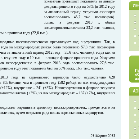
показатель превышает показатель за январь-
ИН
февраль прошлого года на 53% (в 2012 году
за аналогичный период услугами аэропорта
воспользовались 45,7 тыс. пассажиров).
Только в феврале 2013 г. объем
пассажиропотока составил 33,2 тыс. человек,
ем в прошлом году (22,6 тыс.).
ародные пассажироперевозки превалируют над внутренними. Так, в
 года на международных рейсах было перевезено 57,8 тыс. пассажиров
чем за аналогичный период 2012 года – 35,6 тыс. человек), тогда как на
 в текущем году и 10 тыс. – в январе-феврале прошлого года. Услугами
ов непосредственно в феврале 2013 года воспользовались 27,6 тыс.
 прошлом году этот показатель был на 65% ниже, 16,7 тыс. человек.
 2013 года из харьковского аэропорта было осуществлено 628
а 8% больше, чем в прошлом году (582 рейса), из них международные
 (+12%), внутренние – 241 (+3%). Непосредственно в феврале текущего
АЭ
самолетовылетов (+3%), из них международных – 187 (+7%), внутренних
родолжает наращивать динамику пассажироперевозок, прежде всего на
влениях, путем открытия ряда новых перспективных маршрутов.
21 Марта 2013