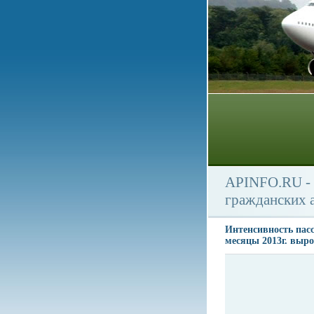
APINFO.RU - 
гражданских 
Интенсивность пас
месяцы 2013г. выр