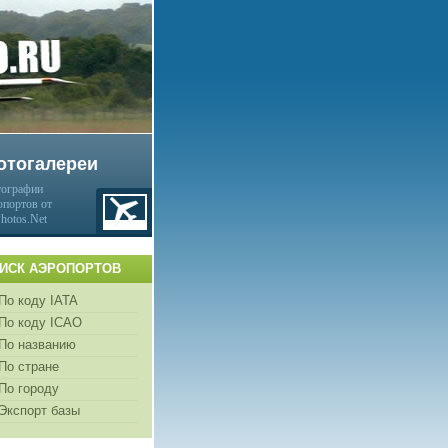
отогалереи
ографии
опортов от
Photos.Net
ИСК АЭРОПОРТОВ
По коду IATA
По коду ICAO
По названию
По стране
По городу
Экспорт базы