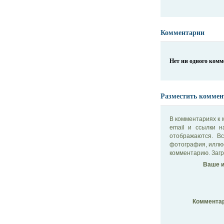
Комментарии
Нет ни одного ком
Разместить коммен
В комментариях к 
email и ссылки 
отображаются. В
фотография, иллю
комментарию. Загр
Ваше и
Комментар