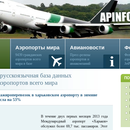
Аэропорты мира
Авиановости
Ф
9439 гражданских
Пресс-релизы
Фот
аэропортов всего
аэропортов и
аэр
мира в базе
авиакомпаний
Jet
русскоязычная база данных
ПО
аэропортов всего мира
сажироперевозок в харьковском аэропорту в зимние
осла на 53%
В течение двух первых месяцев 2013 года
Международный аэропорт «Харьков»
обслужил более 69,7 тыс. пассажиров. Этот