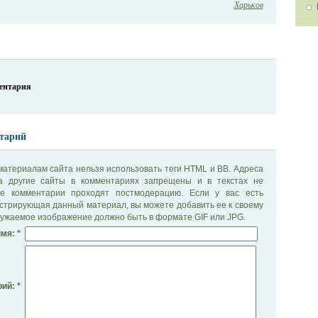
Харьков
ментария
тарий
материалам сайта нельзя использовать теги HTML и BB. Адреса
на другие сайты в комментариях запрещены и в текстах не
се комментарии проходят постмодерацию. Если у вас есть
стрирующая данный материал, вы можете добавить ее к своему
ужаемое изображение должно быть в формате GIF или JPG.
мя: *
ий: *