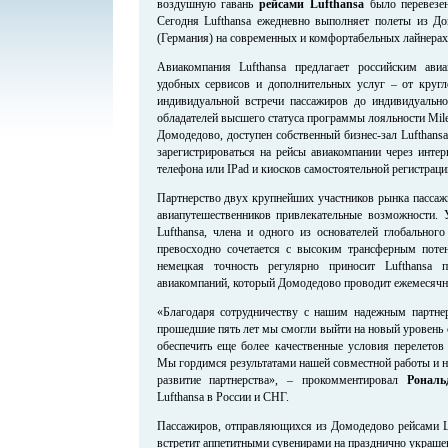
воздушную гавань
рейсами Lufthansa
было перевез
Сегодня Lufthansa ежедневно выполняет полеты из 
(Германия) на современных и комфортабельных лайнерах 
Авиакомпания Lufthansa предлагает российским ави
удобных сервисов и дополнительных услуг – от кругл
индивидуальной встречи пассажиров до индивидуальн
обладателей высшего статуса программы лояльности Mi
Домодедово, доступен собственный бизнес-зал Lufthans
зарегистрироваться на рейсы авиакомпании через инте
телефона или IPad и киосков самостоятельной регистраци
Партнерство двух крупнейших участников рынка пассаж
авиапутешественников привлекательные возможности.
Lufthansa, члена и одного из основателей глобального 
превосходно сочетается с высоким трансферным поте
немецкая точность регулярно приносит Lufthansa 
авиакомпаний, который Домодедово проводит ежемесячн
«Благодаря сотрудничеству с нашим надежным партне
прошедшие пять лет мы смогли выйти на новый уровень 
обеспечить еще более качественные условия перелетов
Мы гордимся результатами нашей совместной работы и н
развитие партнерства», – прокомментировал
Ронал
Lufthansa в России и СНГ.
Пассажиров, отправляющихся из Домодедово рейсами Lu
встретит аппетитными сувенирами на празднично украше