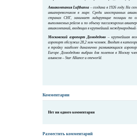
Авиакомпания Lufthansa
– создана в 1926 году. На се
авиаперевозчиков в мире. Среди иностранных авиа
странах СНГ, занимает лидирующие позиции по ох
выполняемых рейсов и по объему пассажирских авиапер
авиакомпаний, входящих в крупнейший международный ав
Московский аэропорт Домодедово
– крупнейшая возд
аэропорт обслужил 28,2 млн человек. Входит в катего
в тройку наиболее динамично развивающихся аэропо
Europe. Домодедово выбран для полетов в Москву чл
альянсов – Star Alliance и oneworld.
Комментарии
Нет ни одного комментария
Разместить комментарий