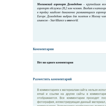
Московский аэропорт Домодедово
– крупнейшая возд
аэропорт обслужил 28,2 млн человек. Входит в катего
в тройку наиболее динамично развивающихся аэропо
Europe. Домодедово выбран для полетов в Москву чл
альянсов – StarAlliance и
one
world.
Комментарии
Нет ни одного комментария
Разместить комментарий
В комментариях к материалам сайта нельзя испол
email и ссылки на другие сайты в комментар
отображаются. Все комментарии проходят по
фотография, иллюстрирующая данный материал, 
комментарию. Загружаемое изображение должно б