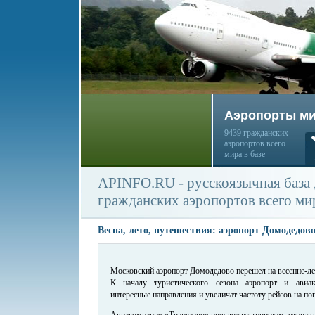
Аэропорты м
9439 гражданских
аэропортов всего
мира в базе
APINFO.RU - русскоязычная база
гражданских аэропортов всего ми
Весна, лето, путешествия: аэропорт Домодедов
Московский аэропорт Домодедово перешел на весенне-ле
К началу туристического сезона аэропорт и авиа
интересные направления и увеличат частоту рейсов на п
Авиакомпания «Трансаэро» предложит туристам, отпра