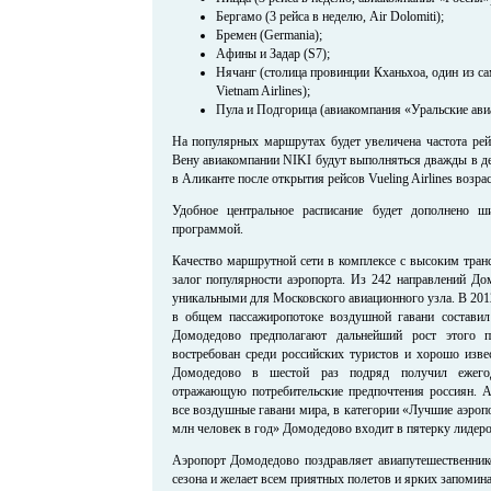
Бергамо (3 рейса в неделю, Air Dolomiti);
Бремен (Germania);
Афины и Задар (S7);
Нячанг (столица провинции Кханьхоа, один из с
Vietnam Airlines);
Пула и Подгорица (авиакомпания «Уральские ави
На популярных маршрутах будет увеличена частота рей
Вену авиакомпании NIKI будут выполняться дважды в де
в Аликанте после открытия рейсов Vueling Airlines возрас
Удобное центральное расписание будет дополнено ш
программой.
Качество маршрутной сети в комплексе с высоким тра
залог популярности аэропорта. Из 242 направлений До
уникальными для Московского авиационного узла. В 201
в общем пассажиропотоке воздушной гавани составил
Домодедово предполагают дальнейший рост этого п
востребован среди российских туристов и хорошо изве
Домодедово в шестой раз подряд получил ежегод
отражающую потребительские предпочтения россиян. А
все воздушные гавани мира, в категории «Лучшие аэроп
млн человек в год» Домодедово входит в пятерку лидеро
Аэропорт Домодедово поздравляет авиапутешественнико
сезона и желает всем приятных полетов и ярких запоми