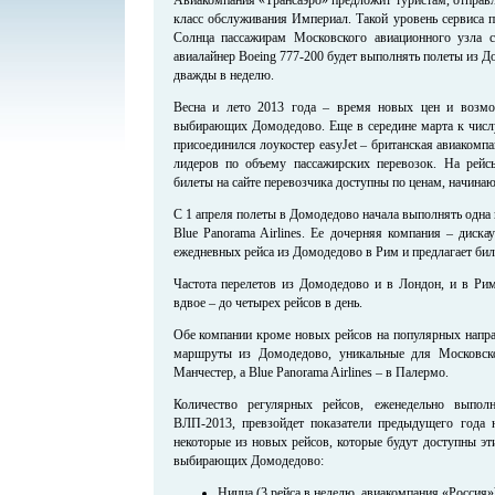
класс обслуживания Империал. Такой уровень сервиса 
Солнца пассажирам Московского авиационного узла с
авиалайнер Boeing 777-200 будет выполнять полеты из Д
дважды в неделю.
Весна и лето 2013 года – время новых цен и возмож
выбирающих Домодедово. Еще в середине марта к числу
присоединился лоукостер easyJet – британская авиакомп
лидеров по объему пассажирских перевозок. На рейс
билеты на сайте перевозчика доступны по ценам, начина
С 1 апреля полеты в Домодедово начала выполнять одна
Blue Panorama Airlines. Ее дочерняя компания – диска
ежедневных рейса из Домодедово в Рим и предлагает биле
Частота перелетов из Домодедово и в Лондон, и в Рим
вдвое – до четырех рейсов в день.
Обе компании кроме новых рейсов на популярных напр
маршруты из Домодедово, уникальные для Московског
Манчестер, а Blue Panorama Airlines – в Палермо.
Количество регулярных рейсов, еженедельно выпо
ВЛП-2013, превзойдет показатели предыдущего года 
некоторые из новых рейсов, которые будут доступны эт
выбирающих Домодедово:
Ницца (3 рейса в неделю, авиакомпания «Россия»