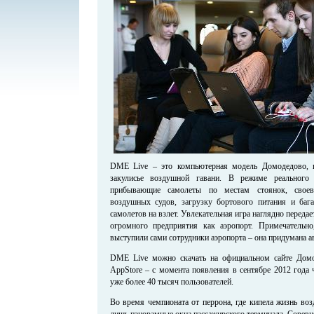
DME Live – это компьютерная модель Домодедово, 
закулисье воздушной гавани. В режиме реального
прибывающие самолеты по местам стоянок, своев
воздушных судов, загрузку бортового питания и баг
самолетов на взлет. Увлекательная игра наглядно переда
огромного предприятия как аэропорт. Примечательн
выступили сами сотрудники аэропорта – она придумана 
DME Live можно скачать на официальном сайте Домод
AppStore – с момента появления в сентябре 2012 года ч
уже более 40 тысяч пользователей.
Во время чемпионата от перрона, где кипела жизнь воз
лишь панорамные окна пассажирского терминала. Сорев