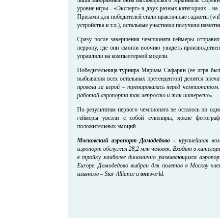
уровне игры – «Эксперт» в двух разных категориях – на 
Призами для победителей стали практичные гаджеты (wif
устройства и т.п.), остальные участники получили памят
Сразу после завершения чемпионата геймеры отправил
перрону, где они смогли воочию увидеть производстве
управляли на компьютерной модели.
Победительница турнира Мариам Сафарян (ее игра была
выбывания всех остальных претендентов) делится впеча
провела за игрой – тренировалась перед чемпионатом.
работой аэропорта так непросто и так интересно».
По результатам первого чемпионата не осталось ни одн
геймеры увезли с собой сувениры, яркие фотогра
положительных эмоций.
Московский аэропорт Домодедово
– крупнейшая воз
аэропорт обслужил 28,2 млн человек. Входит в катего
в тройку наиболее динамично развивающихся аэропо
Europe. Домодедово выбран для полетов в Москву чл
альянсов – Star Alliance и
one
world.