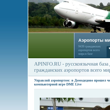
Аэропорты м
9439 гражданских
аэропортов всего
мира в базе
APINFO.RU - русскоязычная база
гражданских аэропортов всего ми
Управляй аэропортом: в Домодедово прошел ч
компьютерной игре DME Live