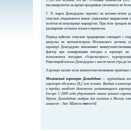
пассажиропоток на время праздников увеличится не боле
С 31 марта Домодедово перешел на весенне-летнее ра
отпусков открываются новые уникальные направления и
полетов на популярных маршрутах. При этом трендом ве
расширение сегмента лоукост-перевозок.
Период майских отпусков традиционно совпадает с отк
нагрузка на автомагистрали Московского региона су
аэропорт Домодедово напоминает авиапутешественник
фактор при планировании поездки в аэропорт на 
пользоваться поездами «Аэроэкспресс», курсирую
Павелецкий вокзал-Домодедово с шести часов утра до по
Аэропорт желает всем авиапутешественникам приятных п
Московский аэропорт Домодедово
— крупнейшая возд
аэропорт обслужил 28,2 млн человек. Входит в катего
в тройку наиболее динамично развивающихся аэропо
Europe.
С 2009 года удерживает звание лучшего аэроп
Skytrax. Домодедово выбран для полетов в Москву чл
альянсов – Star Allianceи
one
world.