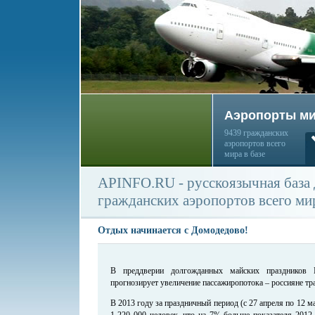
Аэропорты м
9439 гражданских
аэропортов всего
мира в базе
APINFO.RU - русскоязычная база
гражданских аэропортов всего ми
Отдых начинается с Домодедово!
В преддверии долгожданных майских праздников 
прогнозирует увеличение пассажиропотока – россияне тр
В 2013 году за праздничный период (с 27 апреля по 12 
1 220 000 человек, что на 7% больше показателя 2012