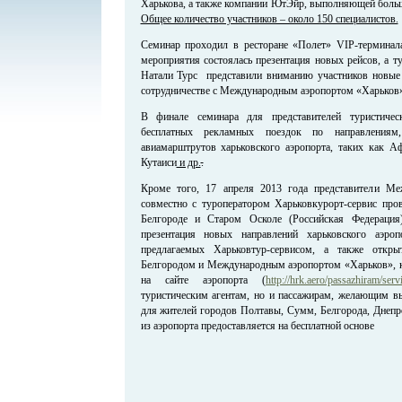
Харькова, а также компании ЮтЭйр, выполняющей больш
Общее количество участников – около 150 специалистов.
Семинар проходил в ресторане «Полет» VIP-терминала
мероприятия состоялась презентация новых рейсов, а т
Натали Турс представили вниманию участников новые 
сотрудничестве с Международным аэропортом «Харьков»
В финале семинара для представителей туристичес
бесплатных рекламных поездок по направления
авиамарштрутов харьковского аэропорта, таких как Аф
Кутаиси
и др.
.
Кроме того, 17 апреля 2013 года представители Ме
совместно с туроператором Харьковкурорт-сервис про
Белгороде и Старом Осколе (Российская Федерация
презентация новых направлений харьковского аэро
предлагаемых Харьковтур-сервисом, а также откры
Белгородом и Международным аэропортом «Харьков», к
на сайте аэропорта (
http://hrk.aero/passazhiram/serv
туристическим агентам, но и пассажирам, желающим вы
для жителей городов Полтавы, Сумм, Белгорода, Днепро
из аэропорта предоставляется на бесплатной основе