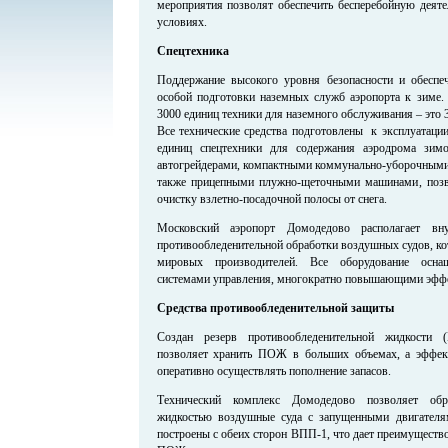
мероприятия позволят обеспечить бесперебойную деяте
условиях.
Спецтехника
Поддержание высокого уровня безопасности и обеспеч
особой подготовки наземных служб аэропорта к зиме.
3000 единиц техники для наземного обслуживания – это
Все технические средства подготовлены к эксплуатаци
единиц спецтехники для содержания аэродрома зим
автогрейдерами, компактными коммунально-уборочными 
также прицепными плужно-щеточными машинами, поз
очистку взлетно-посадочной полосы от снега.
Московский аэропорт Домодедово располагает в
противообледенительной обработки воздушных судов, ко
мировых производителей. Все оборудование осн
системами управления, многократно повышающими эффе
Средства противообледенительной защиты
Создан резерв противообледенительной жидкости 
позволяет хранить ПОЖ в больших объемах, а эффект
оперативно осуществлять пополнение запасов.
Технический комплекс Домодедово позволяет обра
жидкостью воздушные суда с запущенными двигател
построены с обеих сторон ВПП-1, что дает преимуществ