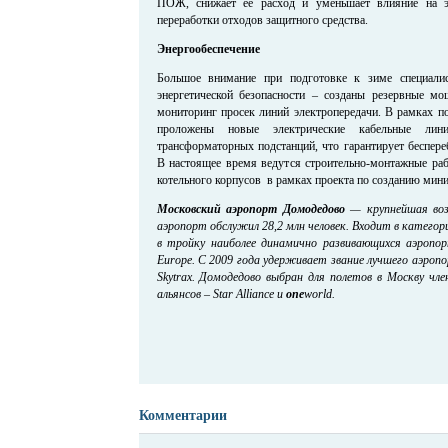
ПОЖ, снижает ее расход и уменьшает влияние на э
переработки отходов защитного средства.
Энергообеспечение
Большое внимание при подготовке к зиме специали
энергетической безопасности – созданы резервные мо
мониторинг просек линий электропередачи. В рамках п
проложены новые электрические кабельные лин
трансформаторных подстанций, что гарантирует беспере
В настоящее время ведутся строительно-монтажные раб
котельного корпусов в рамках проекта по созданию мин
Московский аэропорт Домодедово
— крупнейшая возд
аэропорт обслужил 28,2 млн человек. Входит в катего
в тройку наиболее динамично развивающихся аэропо
Europe. С 2009 года удерживает звание лучшего аэроп
Skytrax. Домодедово выбран для полетов в Москву чл
альянсов – Star Alliance и
one
world.
Комментарии