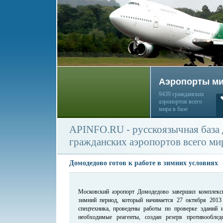
Аэропорты м
9439 гражданских
аэропортов всего
мира в базе
APINFO.RU - русскоязычная база
гражданских аэропортов всего ми
Домодедово готов к работе в зимних условиях
Московский аэропорт Домодедово завершил комплексн
зимний период, который начинается 27 октября 2013 
спецтехника, проведены работы по проверке зданий 
необходимые реагенты, создан резерв противооблед