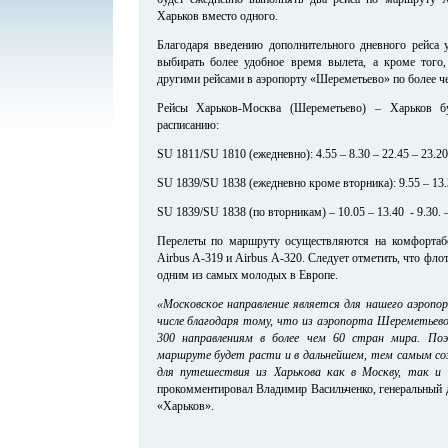
Харьков вместо одного.
Благодаря введению дополнительного дневного рейса 
выбирать более удобное время вылета, а кроме того
другими рейсами в аэропорту «Шереметьево» по более ч
Рейсы Харьков-Москва (Шереметьево) – Харьков б
расписанию:
SU 1811/SU 1810 (ежедневно): 4.55 – 8.30 – 22.45 – 23.20
SU 1839/SU 1838 (ежедневно кроме вторника): 9.55 – 13.3
SU 1839/SU 1838 (по вторникам) – 10.05 – 13.40 - 9.30. 
Перелеты по маршруту осуществляются на комфортабел
Airbus A-319 и Airbus A-320. Следует отметить, что ф
одним из самых молодых в Европе.
«Московское направление является для нашего аэроп
числе благодаря тому, что из аэропорта Шереметьев
300 направлениям в более чем 60 стран мира. По
маршруте будет расти и в дальнейшем, тем самым со
для путешествия из Харькова как в Москву, так и 
прокомментировал Владимир Васильченко, генеральный 
«Харьков».