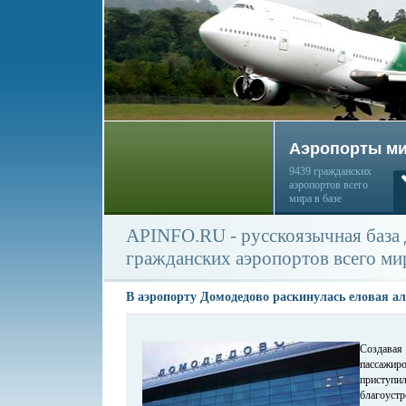
Аэропорты м
9439 гражданских
аэропортов всего
мира в базе
APINFO.RU - русскоязычная база
гражданских аэропортов всего ми
В аэропорту Домодедово раскинулась еловая а
Создав
пассажиро
присту
благоуст