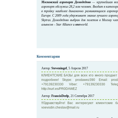
Московский аэропорт Домодедово
— крупнейшая возд
аэропорт обслужил 28,2 млн человек. Входит в катего
в тройку наиболее динамично развивающихся аэропо
Europe. С 2009 года удерживает звание лучшего аэроп
Skytrax. Домодедово выбран для полетов в Москву чл
альянсов – Star Alliance и
one
world.
Комментарии
Автор:
Steveningef
, 5 Апреля 2017
КЛИЕНТСКИЕ БАЗЫ для всех кто много продает 
подробнее! Skype: prodawez390 Email: prod
+79139230330 Viber: +79139230330 Tel
http://xurl.es/PR0DAWEZ
Автор:
FrancisDeelp
, 21 Сентября 2017
!!!Здравствуйте! Вас интересуют клиентские 
voevodin.cheslav@mail.ru