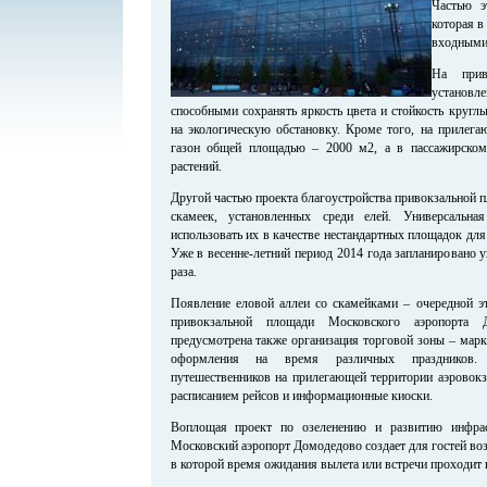
Частью э
которая в
входными
На прив
установле
способными сохранять яркость цвета и стойкость кругл
на экологическую обстановку. Кроме того, на прилега
газон общей площадью – 2000 м2, а в пассажирском
растений.
Другой частью проекта благоустройства привокзальной 
скамеек, установленных среди елей. Универсальна
использовать их в качестве нестандартных площадок дл
Уже в весенне-летний период 2014 года запланировано у
раза.
Появление еловой аллеи со скамейками – очередной эт
привокзальной площади Московского аэропорта 
предусмотрена также организация торговой зоны – марк
оформления на время различных праздников. 
путешественников на прилегающей территории аэровокз
расписанием рейсов и информационные киоски.
Воплощая проект по озеленению и развитию инфрас
Московский аэропорт Домодедово создает для гостей во
в которой время ожидания вылета или встречи проходит 