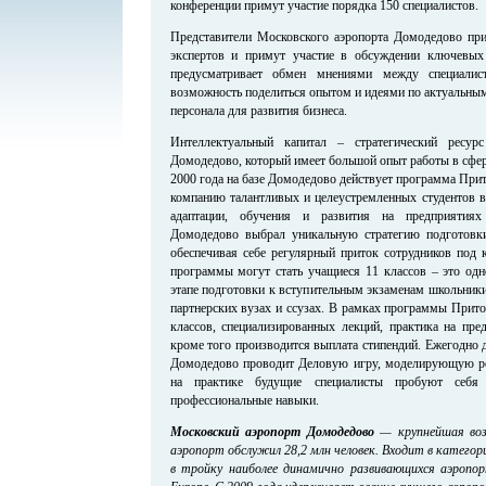
конференции примут участие порядка 150 специалистов.
Представители Московского аэропорта Домодедово при
экспертов и примут участие в обсуждении ключевых
предусматривает обмен мнениями между специалис
возможность поделиться опытом и идеями по актуальным
персонала для развития бизнеса.
Интеллектуальный капитал – стратегический ресур
Домодедово, который имеет большой опыт работы в сфер
2000 года на базе Домодедово действует программа Прит
компанию талантливых и целеустремленных студентов в
адаптации, обучения и развития на предприятиях
Домодедово выбрал уникальную стратегию подготовки
обеспечивая себе регулярный приток сотрудников под 
программы могут стать учащиеся 11 классов – это одн
этапе подготовки к вступительным экзаменам школьник
партнерских вузах и ссузах. В рамках программы Прито
классов, специализированных лекций, практика на пре
кроме того производится выплата стипендий. Ежегодно 
Домодедово проводит Деловую игру, моделирующую ре
на практике будущие специалисты пробуют себя
профессиональные навыки.
Московский аэропорт Домодедово
— крупнейшая возд
аэропорт обслужил 28,2 млн человек. Входит в катего
в тройку наиболее динамично развивающихся аэропо