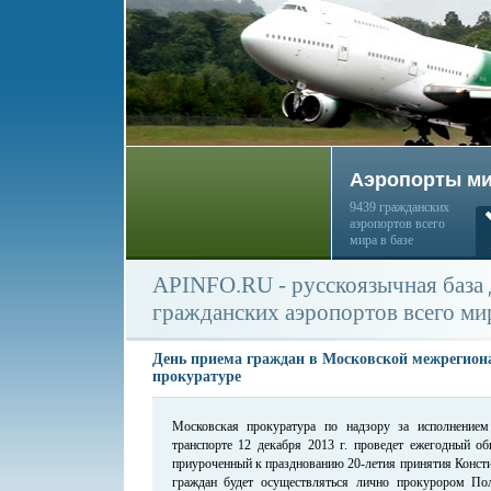
Аэропорты м
9439 гражданских
аэропортов всего
мира в базе
APINFO.RU - русскоязычная база
гражданских аэропортов всего ми
День приема граждан в Московской межрегион
прокуратуре
Московская прокуратура по надзору за исполнение
транспорте 12 декабря 2013 г. проведет ежегодный об
приуроченный к празднованию 20-летия принятия Конст
граждан будет осуществляться лично прокурором П