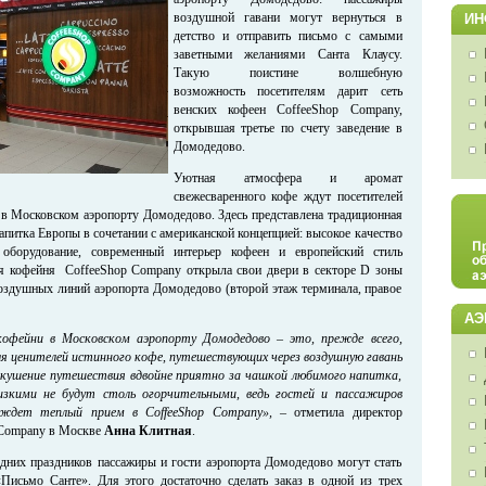
воздушной гавани могут вернуться в
ИН
детство и отправить письмо с самыми
заветными желаниями Санта Клаусу.
Такую поистине волшебную
возможность посетителям дарит сеть
венских кофеен CoffeeShop Company,
открывшая третье по счету заведение в
Домодедово.
Уютная атмосфера и аромат
свежесваренного кофе ждут посетителей
в Московском аэропорту Домодедово. Здесь представлена традиционная
питка Европы в сочетании с американской концепцией: высокое качество
 оборудование, современный интерьер кофеен и европейский стиль
ья кофейня CoffeeShop Company открыла свои двери в секторе D зоны
оздушных линий аэропорта Домодедово (второй этаж терминала, правое
АЭ
офейни в Московском аэропорту Домодедово – это, прежде всего,
я ценителей истинного кофе, путешествующих через воздушную гавань
двкушение путешествия вдвойне приятно за чашкой любимого напитка,
изкими не будут столь огорчительными, ведь гостей и пассажиров
а ждет теплый прием в
CoffeeShop
Company
», –
отметила директор
 Company в Москве
Анна Клитная
.
дних праздников пассажиры и гости аэропорта Домодедово могут стать
Письмо Санте». Для этого достаточно сделать заказ в одной из трех