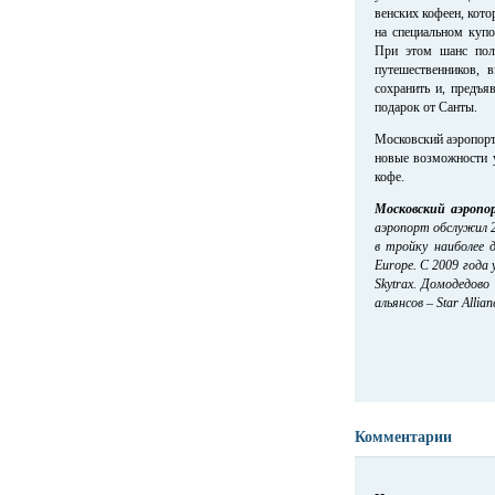
венских кофеен, кото
на специальном куп
При этом шанс полу
путешественников, 
сохранить и, предъя
подарок от Санты.
Московский аэропорт
новые возможности 
кофе.
Московский аэропо
аэропорт обслужил 2
в тройку наиболее 
Europe. С 2009 года
Skytrax. Домодедов
альянсов – Star Allian
Комментарии