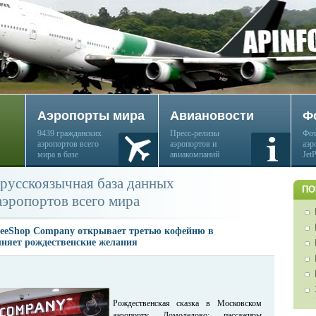
Аэропорты мира
Авиановости
Ф
9439 гражданских
Пресс-релизы
Фот
аэропортов всего
аэропортов и
аэр
мира в базе
авиакомпаний
Jet
русскоязычная база данных
ПО
аэропортов всего мира
feeShop Company открывает третью кофейню в
лняет рождественские желания
Рождественская сказка в Московском
аэропорту Домодедово: пассажиры