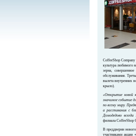
CoffeeShop Company 
культура любимого на
зерна, совершенное
обслуживания. Трет
вылета внутренних в
крыло).
«Открытие новой к
значимое событие дл
по всему миру. Пре
а расставания с бл
Домодедово всегд
филиала CoffeeShop
В преддверии нового
участниками акции «