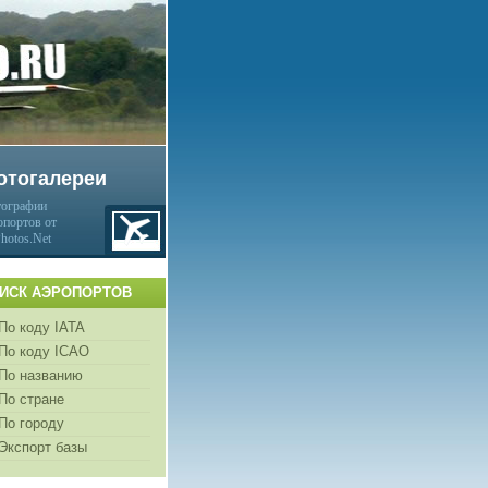
отогалереи
ографии
опортов от
Photos.Net
ИСК АЭРОПОРТОВ
По коду IATA
По коду ICAO
По названию
По стране
По городу
Экспорт базы