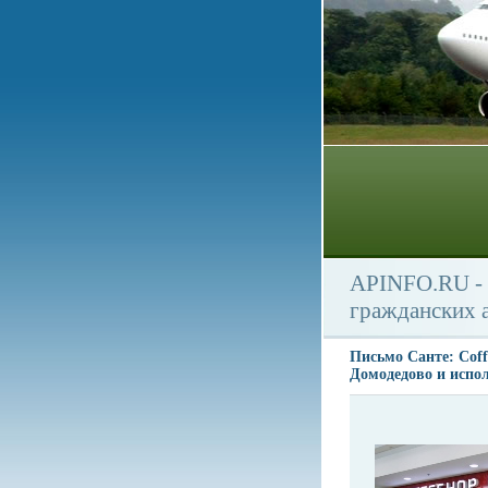
APINFO.RU - 
гражданских 
Письмо Санте: Cof
Домодедово и испо