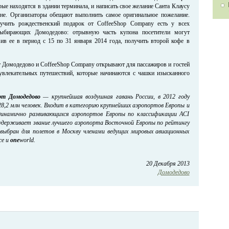
рые находятся в здании терминала, и написать свое желание Санта Клаусу
оне. Организаторы обещают выполнить самое оригинальное пожелание.
чить рождественский подарок от CoffeeShop Company есть у всех
выбирающих Домодедово: отрывную часть купона посетители могут
вив ее в период с 15 по 31 января 2014 года, получить второй кофе в
 Домодедово и CoffeeShop Company открывают для пассажиров и гостей
увлекательных путешествий, которые начинаются с чашки изысканного
рт Домодедово
— крупнейшая воздушная гавань России, в 2012 году
8,2 млн человек. Входит в категорию крупнейших аэропортов Европы и
динамично развивающихся аэропортов Европы по классификации ACI
 удерживает звание лучшего аэропорта Восточной Европы по рейтингу
о выбран для полетов в Москву членами ведущих мировых авиационных
ce и
one
world.
20 Декабря 2013
Домодедово