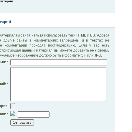
ментария
тарий
материалам сайта нельзя использовать теги HTML и BB. Адреса
на другие сайты в комментариях запрещены и в текстах не
се комментарии проходят постмодерацию. Если у вас есть
стрирующая данный материал, вы можете добавить ее к своему
ужаемое изображение должно быть в формате GIF или JPG.
мя: *
ий: *
афия:
ия: *