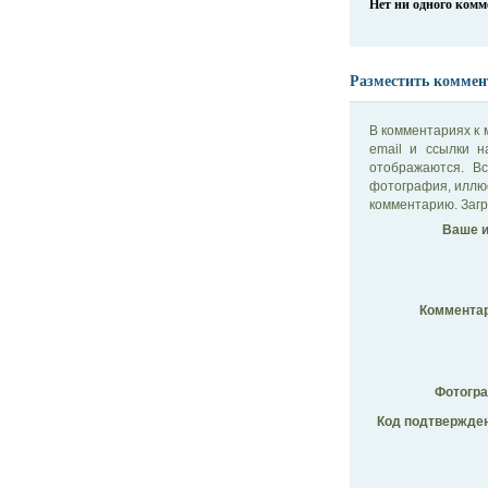
Нет ни одного ком
Разместить коммен
В комментариях к 
email и ссылки 
отображаются. В
фотография, иллю
комментарию. Загр
Ваше и
Комментар
Фотогр
Код подтвержден