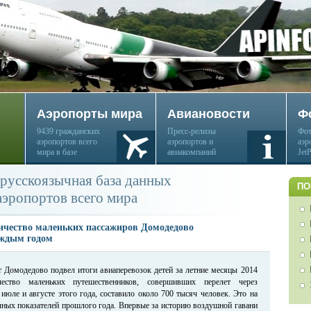
Аэропорты мира
Авиановости
Ф
9439 гражданских
Пресс-релизы
Фот
аэропортов всего
аэропортов и
аэр
мира в базе
авиакомпаний
Jet
русскоязычная база данных
ПО
аэропортов всего мира
личество маленьких пассажиров Домодедово
аждым годом
 Домодедово подвел итоги авиаперевозок детей за летние месяцы 2014
ество маленьких путешественников, совершивших перелет через
июле и августе этого года, составило около 700 тысяч человек. Это на
ных показателей прошлого года. Впервые за историю воздушной гавани