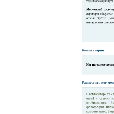
терминала аэропорта
Московский аэропо
аэропорт обслужил 
версии Skytrax. Д
авиационных альянсов 
Комментарии
Нет ни одного ком
Разместить коммен
В комментариях к 
email и ссылки 
отображаются. В
фотография, иллю
комментарию. Загр