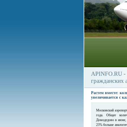
APINFO.RU - 
гражданских 
Растем вместе: ко
увеличивается с к
Московский аэропорт
года. Общее колич
Домодедово в июне, 
23% больше аналогич