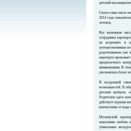
детский пассажиропот
Своего пика число юн
2014 года показател
человек.
Все маленькие пас
сотрудники аэропорт
их встречают и п
путешественников аг
родственникам уже в
аэропорта провожает 
предполетного конт
авиакомпании. В это
увеличилось более че
В воздушной гаван
возможностей. В общ
детским центром, 
Родителям здесь пом
действует игровая ко
впечатления от вида 
Московский аэропо
поколению любовь к 
уникальные экскурс