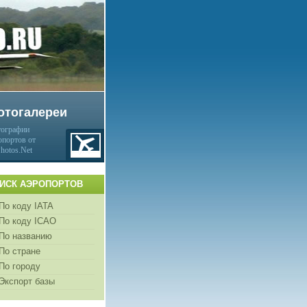
отогалереи
ографии
опортов от
Photos.Net
ИСК АЭРОПОРТОВ
По коду IATA
По коду ICAO
По названию
По стране
По городу
Экспорт базы