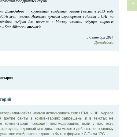
 и работой аэродромных служб.
рт Домодедово
— крупнейшая воздушная гавань России,
в 2013 году
30,76 млн. человек. Является лучшим аэропортом в России и СНГ по
омодедово выбран для полетов в Москву членами ведущих мировых
– Star Alliance и
one
world.
5 Сентября 2014
Домодедово
ментария
тарий
материалам сайта нельзя использовать теги HTML и BB. Адреса
на другие сайты в комментариях запрещены и в текстах не
се комментарии проходят постмодерацию. Если у вас есть
стрирующая данный материал, вы можете добавить ее к своему
ужаемое изображение должно быть в формате GIF или JPG.