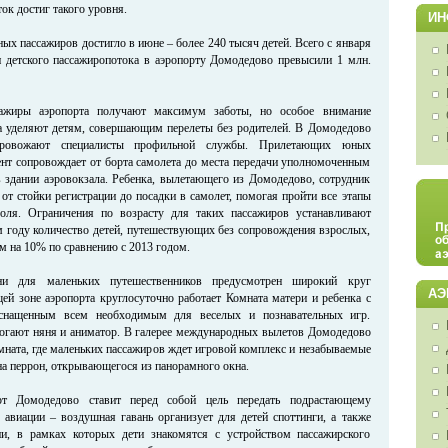
ок достиг такого уровня.
ИН
ых пассажиров достигло в июне – более 240 тысяч детей. Всего с января
и детского пассажиропотока в аэропорту Домодедово превысили 1 млн.
сажиры аэропорта получают максимум заботы, но особое внимание
а уделяют детям, совершающим перелеты без родителей. В Домодедово
ровожают специалисты профильной службы. Прилетающих юных
ент сопровождает от борта самолета до места передачи уполномоченным
 здании аэровокзала. Ребенка, вылетающего из Домодедово, сотрудник
от стойки регистрации до посадки в самолет, помогая пройти все этапы
роля. Ограничения по возрасту для таких пассажиров устанавливают
м году количество детей, путешествующих без сопровождения взрослых,
м на 10% по сравнению с 2013 годом.
и для маленьких путешественников предусмотрен широкий круг
АЭ
ей зоне аэропорта круглосуточно работает Комната матери и ребенка с
оснащенным всем необходимым для веселых и познавательных игр.
огают няня и аниматор. В галерее международных вылетов Домодедово
мната, где маленьких пассажиров ждет игровой комплекс и незабываемые
на перрон, открывающегося из панорамного окна.
рт Домодедово ставит перед собой цель передать подрастающему
авиации – воздушная гавань организует для детей споттинги, а также
ии, в рамках которых дети знакомятся с устройством пассажирского