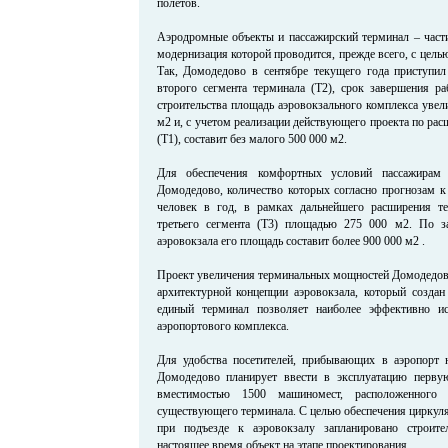
полетов.
Аэродромные объекты и пассажирский терминал – части
модернизация которой проводится, прежде всего, с цел
Так, Домодедово в сентябре текущего года приступил
второго сегмента терминала (Т2), срок завершения ра
строительства площадь аэровокзального комплекса увели
м2 и, с учетом реализации действующего проекта по ра
(Т1), составит без малого 500 000 м2.
Для обеспечения комфортных условий пассажирам 
Домодедово, количество которых согласно прогнозам к
человек в год, в рамках дальнейшего расширения те
третьего сегмента (Т3) площадью 275 000 м2. По з
аэровокзала его площадь составит более 900 000 м2 .
Проект увеличения терминальных мощностей Домодедово
архитектурной концепции аэровокзала, который со
единый терминал позволяет наиболее эффективно ис
аэропортового комплекса.
Для удобства посетителей, прибывающих в аэропорт 
Домодедово планирует ввести в эксплуатацию первую
вместимостью 1500 машиномест, расположенного 
существующего терминала. С целью обеспечения циркуля
при подъезде к аэровокзалу запланировано строите
настоящее время объект на этапе проектирования.