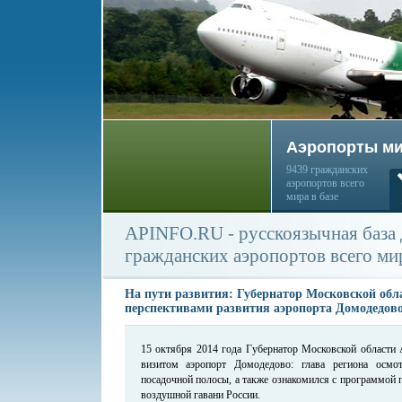
Аэропорты м
9439 гражданских
аэропортов всего
мира в базе
APINFO.RU - русскоязычная база
гражданских аэропортов всего ми
На пути развития: Губернатор Московской обл
перспективами развития аэропорта Домодедов
15 октября 2014 года Губернатор Московской области 
визитом аэропорт Домодедово: глава региона осмот
посадочной полосы, а также ознакомился с программой 
воздушной гавани России.