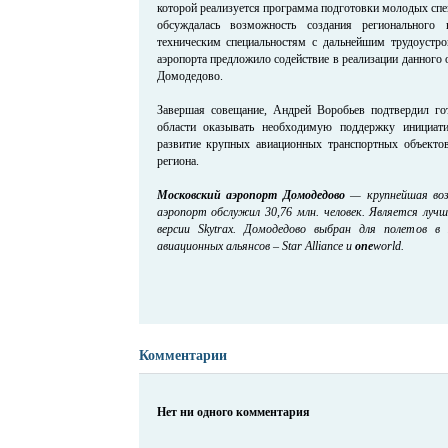
которой реализуется программа подготовки молодых спе
обсуждалась возможность создания регионального
техническим специальностям с дальнейшим трудоустр
аэропорта предложило содействие в реализации данного 
Домодедово.
Завершая совещание, Андрей Воробьев подтвердил го
области оказывать необходимую поддержку инициат
развитие крупных авиационных транспортных объектов
региона.
Московский аэропорт Домодедово
— крупнейшая возд
аэропорт обслужил 30,76 млн. человек. Является лу
версии Skytrax. Домодедово выбран для полетов в
авиационных альянсов – Star Alliance и
one
world.
Комментарии
Нет ни одного комментария