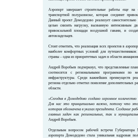
Аэропорт завершает строительные работы еще на 
транспортной полуразвязке, которая соединит приво
Данный проект Домодедово реализует самостоятельно 
целью снизить нагрузку, вызванную интенсивным дв
привокзальной площади воздушной гавани, и созда
автовладельцев.
Стоит отметить, что реализация всех проектов в аэропо
наиболее комфортных условий для путешественников:
страны – одна из приоритетных задач в области авиацион
Андрей Воробьев подчеркнул, что представленные пла
соотносятся с региональными программами по мод
инфраструктуры. Среди важнейших преимуществ реал
региона отдельно отметил появление дополнительных р
области.
«Сегодня в Домодедово создано огромное количество
Для нас это принципиально важно, потому что это
которая обозначена в указах президента. Создание ра
главных задач как региональных, так и муниципаль
Андрей Воробьев.
Отдельным вопросом рабочей встречи Губернатора 
аэропорта Домодедово стала уникальная кадровая по