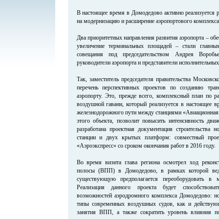
В настоящее время в Домодедово активно реализуется 
на модернизацию и расширение аэропортового комплекса
Два приоритетных направления развития аэропорта – обе
увеличение терминальных площадей – стали главн
совещания под председательством Андрея Воробь
руководители аэропорта и представители исполнительных 
Так, заместитель председателя правительства Московск
перечень перспективных проектов по созданию тра
аэропорту. Это, прежде всего, комплексный план по 
воздушной гавани, который реализуется в настоящее вр
железнодорожного пути между станциями «Авиационная»
этого объекта, позволит повысить интенсивность дви
разработана проектная документация строительства 
станции и двух крытых платформ: совместный про
«Аэроэкспресс» со сроком окончания работ в 2016 году.
Во время визита глава региона осмотрел ход реконс
полосы (ВПП) в Домодедово, в рамках которой вед
существующую предполагается переоборудовать в 
Реализация данного проекта будет способствова
возможностей аэродромного комплекса Домодедово: но
типы современных воздушных судов, как и действу
занятия ВПП, а также сократить уровень влияния п