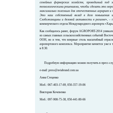
семейных фермерских хозяйств, проводимый под
технологическими решениями, чтобы сделать это мер
максимально полезным для отечественных аграриев и
Это наш собственный вклад в дело повышения ин
Слобожанщины и деловой активности в регионе
», – 
коммерческого отдела Международного аэропорта «Харь
Как сообщалось ранее, форум AGROPORT-2014 уникален 
из самых главных сельскохозяйственных событий Восточ
ООН, но и тем, что впервые столь масштабный отрасл
аэропортового комплекса. Мероприятие начнется уже в 
в 8:30.
Подробную информацию можно получить в пресс-с
e-mail: press@aviabrand.com.ua
Анна Стеценко
Моб.: 067-403-17-69, 050-357-19-06
Виктория Кочевенко
Моб.: 097-908-75-38, 050-441-80-66