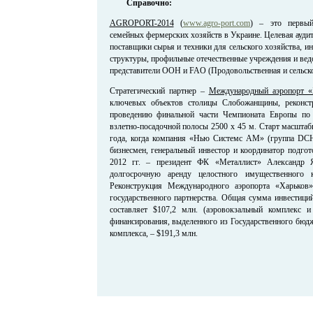
Справочно:
AGROPORT-2014
(
www.agro-port.com
) – это первы
семейных фермерских хозяйств в Украине. Целевая ауди
поставщики сырья и техники для сельского хозяйства, 
структуры, профильные отечественные учреждения и вед
представители ООН и FAO (Продовольственная и сельско
Стратегический партнер –
Международный аэропорт «
ключевых объектов столицы Слобожанщины, реконст
проведению финальной части Чемпионата Европы по
взлетно-посадочной полосы 2500 х 45 м. Старт масштаб
года, когда компания «Нью Системс АМ» (группа DCH
бизнесмен, генеральный инвестор и координатор подгот
2012 гг. – президент ФК «Металлист» Александр Я
долгосрочную аренду целостного имущественного к
Реконструкция Международного аэропорта «Харьков
государственного партнерства. Общая сумма инвестици
составляет $107,2 млн. (аэровокзальный комплекс 
финансирования, выделенного из Государственного бюд
комплекса, – $191,3 млн.