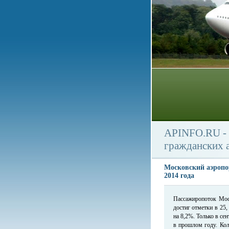
APINFO.RU - 
гражданских 
Московский аэропо
2014 года
Пассажиропоток Мос
достиг отметки в 25,
на 8,2%. Только в се
в прошлом году. Кол