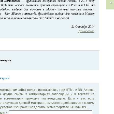
рт Домодедово
— крупнейшая воздушная гавань России, в 2013 году
30,76 млн. человек. Является лучшим аэропортом в России и СНГ по
омодедово выбран для полетов в Москву членами ведущих мировых
 – Star Alliance и
one
world. Домодедово выбран для полетов в Москву
вых авиационных альянсов – Star Alliance и
one
world
.
21 Октября 2014
Домодедово
ментария
тарий
материалам сайта нельзя использовать теги HTML и BB. Адреса
на другие сайты в комментариях запрещены и в текстах не
се комментарии проходят постмодерацию. Если у вас есть
стрирующая данный материал, вы можете добавить ее к своему
ужаемое изображение должно быть в формате GIF или JPG.
мя: *