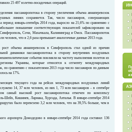
ставило 25 497 взлетно-посадочных операций.
ИН
еделения пассажиропотока в сторону увеличения объема авиаперевозок
душных линиях сохраняется. Так, число пассажиров, совершающих
за период январь-сентябрь 2014 года, выросло на 21,6% по сравнению с
большее повышение соответствующих показателей зафиксировано на
 Симферополь, Сочи, Махачкала, Калининград и Омск. Пассажиропоток
 млн человек, что в 2,6 раза превышает аналогичные данные 2013 года.
о рост объема авиаперевозок в Симферополь стал одной из причин
льной динамики пассажиропотока в сторону внутренних воздушных
внешнеполитические события повлияли на частоту выполнения полетов из
регионы Украины, которые относятся к сегменту международных
к, по сравнению с показателями 2013 года число пассажиров по данным
илось на 17%.
 месяцев текущего года на рейсах международных воздушных линий
АЭ
лужено 14, 37 млн человек, из них 1, 73 млн пассажиров – в сентябре
ом самый высокий рост пассажиропотока отмечен по комплексу
ль-Шейх, Кишинев, Ларнака, Хургада, Анталья. В январе-сентябре 2014
аршрутах было перевезено 3,2 млн человек, что на 39,5% больше, чем в
ого аэропорта Домодедово в январе-сентябре 2014 года составил 136