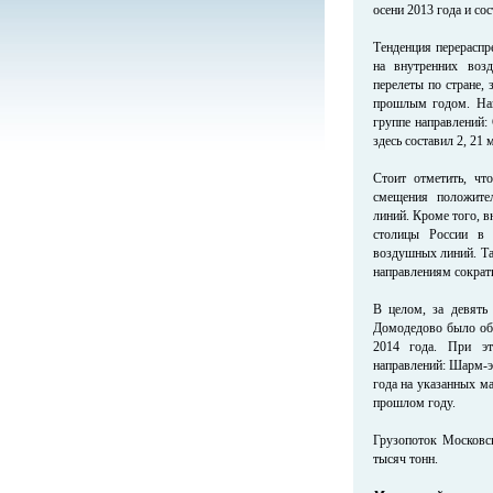
осени 2013 года и со
Тенденция перераспр
на внутренних воз
перелеты по стране, 
прошлым годом. Наи
группе направлений:
здесь составил 2, 21
Стоит отметить, чт
смещения положите
линий. Кроме того, 
столицы России в 
воздушных линий. Та
направлениям сократ
В целом, за девять
Домодедово было обс
2014 года. При эт
направлений: Шарм-э
года на указанных м
прошлом году.
Грузопоток Московск
тысяч тонн.