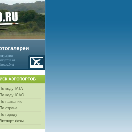
отогалереи
ографии
опортов от
Photos.Net
ИСК АЭРОПОРТОВ
По коду IATA
По коду ICAO
По названию
По стране
По городу
Экспорт базы