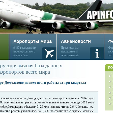
Аэропорты мира
Авиановости
Ф
9439 гражданских
Пресс-релизы
Фот
аэропортов всего
аэропортов и
аэр
мира в базе
авиакомпаний
Jet
русскоязычная база данных
ПО
аэропортов всего мира
рт Домодедово подвел итоги работы за три квартала
ковского аэропорта Домодедово по итогам трех кварталов 2014 года
 98 млн человек и превысил показатели аналогичного периода 2013 года
нтябре Домодедово обслужил 3, 26 млн человек, что на 2,6 % больше, чем
ичество рейсов увеличилось на 3,3 % по сравнению с первым месяцем