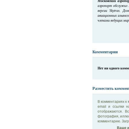
Московский аэропо
аэропорт обслужил 
версии Skytrax. Д
авиационных альянсов
членами ведущих миро
Комментарии
Нет ни одного ком
Разместить коммен
В комментариях к 
email и ссылки 
отображаются. В
фотография, иллю
комментарию. Загр
Ваше и