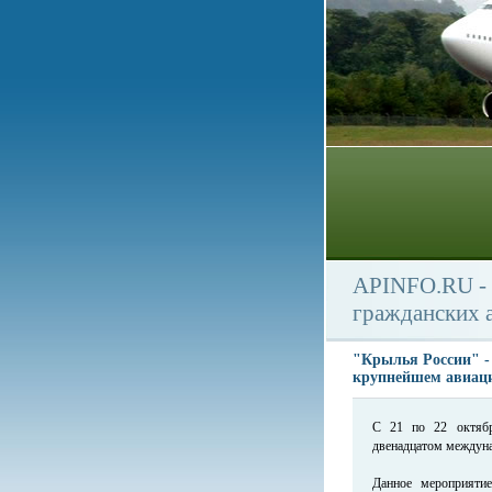
APINFO.RU - 
гражданских 
"Крылья России" - 
крупнейшем авиац
С 21 по 22 октябр
двенадцатом междун
Данное мероприяти