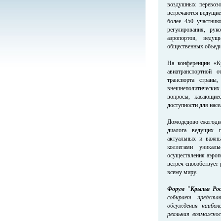
воздушных перевозо
встречаются ведущие
более 450 участник
регулирования, рук
аэропортов, веду
общественных объеди
На конференции «К
авиатранспортной 
транспорта страны,
внешнеполитических
вопросы, касающие
доступности для насе
Домодедово ежегодн
диалога ведущих п
актуальных и важны
коллегами уникал
осуществления аэроп
встреч способствует
всему миру.
Форум "Крылья Ро
собирает предста
обсуждения наибол
реальная возможно