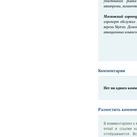
участникам рынка
авиапрома, лизингов
Московский аэропо
аэропорт обслужил 
версии Skytrax. Дом
авиационных альянсов 
Комментарии
Нет ни одного ком
Разместить коммен
В комментариях к 
email и ссылки 
отображаются. В