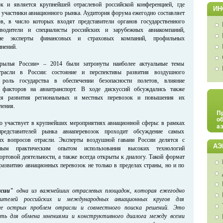
к и является крупнейшей отраслевой российской конференцией, где
ИН
 участники авиационного рынка. Аудитория форума ежегодно составляет
ов, в число которых входят представители органов государственного
оводители и специалисты российских и зарубежных авиакомпаний,
щие эксперты финансовых и страховых компаний, профильных
нений.
рылья России» – 2014 были затронуты наиболее актуальные темы
отрасли в России: состояние и перспективы развития воздушного
 роль государства в обеспечении безопасности полетов, влияние
 факторов на авиатранспорт. В ходе дискуссий обсуждались также
ся развития региональных и местных перевозок и повышения их
ления.
о участвует в крупнейших мероприятиях авиационной сферы: в рамках
редставителей рынка авиаперевозок проходит обсуждение самых
х вопросов отрасли. Эксперты воздушной гавани России делятся с
АЭ
ьным практическим опытом использования высоких технологий
ортовой деятельности, а также всегда открыты к диалогу. Такой формат
 развитию авиационных перевозок не только в пределах страны, но и по
ссии"
одна из важнейших отраслевых площадок, которая ежегодно
вителей российских и международных авиационных кругов для
ее острых проблем отрасли и совместного поиска решений. Это
сть для обмена мнениями и конструктивного диалога между всеми