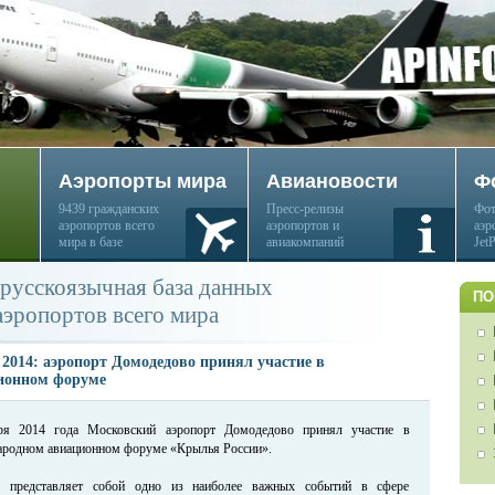
Аэропорты мира
Авиановости
Ф
9439 гражданских
Пресс-релизы
Фот
аэропортов всего
аэропортов и
аэр
мира в базе
авиакомпаний
Jet
русскоязычная база данных
ПО
аэропортов всего мира
2014: аэропорт Домодедово принял участие в
ионном форуме
я 2014 года Московский аэропорт Домодедово принял участие в
ародном авиационном форуме «Крылья России».
е представляет собой одно из наиболее важных событий в сфере