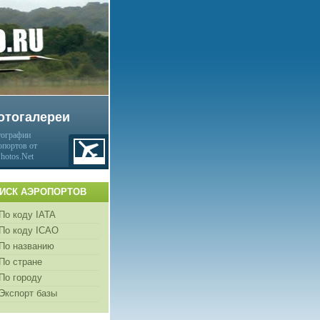
отогалереи
ографии
опортов от
Photos.Net
ИСК АЭРОПОРТОВ
По коду IATA
По коду ICAO
По названию
По стране
По городу
Экспорт базы