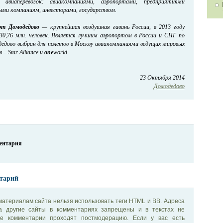
 авиаперевозок: авиакомпаниями, аэропортами, предприятиями
ыми компаниям, инвесторами, государством.
рт Домодедово
— крупнейшая воздушная гавань России, в 2013 году
30,76 млн. человек. Является лучшим аэропортом в России и СНГ по
одедово выбран для полетов в Москву авиакомпаниями ведущих мировых
– Star Alliance и
one
world.
23 Октября 2014
Домодедово
ментария
тарий
материалам сайта нельзя использовать теги HTML и BB. Адреса
на другие сайты в комментариях запрещены и в текстах не
се комментарии проходят постмодерацию. Если у вас есть