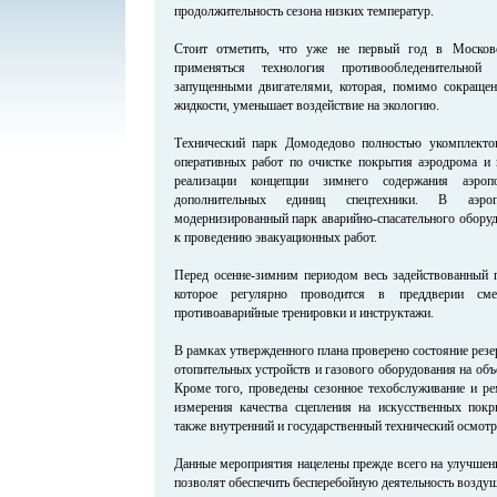
продолжительность сезона низких температур.
Стоит отметить, что уже не первый год в Москов
применяться технология противообледенительно
запущенными двигателями, которая, помимо сокращен
жидкости, уменьшает воздействие на экологию.
Технический парк Домодедово полностью укомплекто
оперативных работ по очистке покрытия аэродрома и
реализации концепции зимнего содержания аэро
дополнительных единиц спецтехники. В аэро
модернизированный парк аварийно-спасательного оборуд
к проведению эвакуационных работ.
Перед осенне-зимним периодом весь задействованный п
которое регулярно проводится в преддверии см
противоаварийные тренировки и инструктажи.
В рамках утвержденного плана проверено состояние рез
отопительных устройств и газового оборудования на об
Кроме того, проведены сезонное техобслуживание и ре
измерения качества сцепления на искусственных покр
также внутренний и государственный технический осмотр
Данные мероприятия нацелены прежде всего на улучшени
позволят обеспечить бесперебойную деятельность воздуш