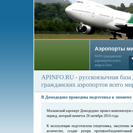
Аэропорты м
9439 гражданских
аэропортов всего
мира в базе
APINFO.RU - русскоязычная база
гражданских аэропортов всего ми
В Домодедово проведена подготовка к зимнему
Московский аэропорт Домодедово провел комплексную п
период, который начнется 26 октября 2014 года.
К эксплуатации подготовлена спецтехника, закуплены 
количестве, создан резерв противообледенитель