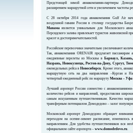
Предстоящей зимой авиакомпании-партнеры Домоде
расширением маршрутной сети и увеличением частоты ре
С 28 октября 2014 года авиакомпания Gulf Air на
воздушной гавани России в столицу государства Бах
Манама
является уникальным для Московского авиа
Персидского залива привлекает туристов живописной п
красот и достопримечательностей.
Российские перевозчики значительно увеличивают количе
Так, авиакомпания ORENAIR предлагает пассажирам а
ежедневные перелеты из Москвы в
Барнаул, Казань
Назрань, Новокузнецк, Ростов-на-Дону, Сургут, Тю
еженедельных рейса в
Новосибирск
. Кроме этого, авиа
маршрутную сеть на два направления –Курган и Нар
четвертый ежедневный рейс по маршруту
Москва – Уфа
Лучший аэропорт России совместно с авиакомпаниями-
количество рейсов и направлений, предоставляя широк
самым искушенным путешественникам. Качество маршр
трансферным потенциалом Домодедово – залог популярн
Московский аэропорт Домодедово обращает внимание
переходом на осенне-зимнее расписание, изменилось
направлениям. Для удобства путешественников вся не
официальном сайте аэропорта –
www.domodedovo.ru
.