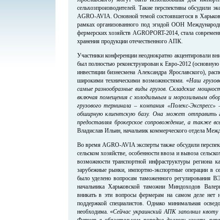
сельхозпроизводителей. Такие перспективы обсудили эк
AGRO-AVIA. Основной темой состоявшегося в Харькове
рамках организованного под эгидой ООН Международ
фермерских хозяйств AGROPORT-2014, стала современна
хранения продукции отечественного АПК.
Участники конференции неоднократно акцентировали вни
был полностью реконструирован к Евро-2012 (основную 
инвестиции бизнесмена Александра Ярославского), расп
широкими техническими возможностями. «
Наш грузов
самые разнообразные виды грузов. Складские мощнос
включая помещения с холодильным и морозильным обо
грузового терминала – компания «Полекс-Экспресс
обширную клиентскую базу. Она может отправить г
предоставляя брокерское сопровождение, а также вс
Владислав Ильин, начальник коммерческого отдела Межд
Во время AGRO-AVIA эксперты также обсудили перспект
сельском хозяйстве, особенности ввоза и вывоза сельско
возможности транспортной инфраструктуры региона к
зарубежные рынки, импортно-экспортные операции в се
было уделено вопросам таможенного регулирования 
начальника Харьковской таможни Миндоходов Валер
вникать в эти вопросы фермерам на самом деле нет 
поддержкой специалистов. Однако минимальная освед
необходима. «
Сейчас украинский АПК заполнил квоту н
Фермер в обязательном порядке должен узнать пер