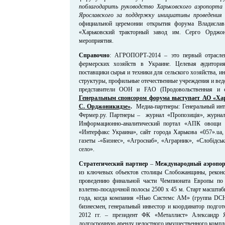
поблагодарить руководство Харьковского аэропорта 
Ярославского за поддержку инициативы проведени
официальной церемонии открытия форума Владислав
«Харьковский тракторный завод им. Серго Орджо
мероприятия.
Справочно
: АГРОПОРТ-2014 – это первый отрасле
фермерских хозяйств в Украине. Целевая аудитори
поставщики сырья и техники для сельского хозяйства, 
структуры, профильные отечественные учреждения и вед
представители ООН и FAO (Продовольственная и се
Генеральным спонсором форума выступает
АО «Ха
С.
Орджоникидзе»
.
Медиа-партнеры: Генеральный инте
Фермер.ру. Партнеры – журнал «Пропозиція», журна
Информационно-аналитический портал «АПК овощ
«Интерфакс Украина», сайт города Харькова «057».ua, 
газеты -«Бизнес», «Агроснаб», «Аграрник», «Слобідсь
село».
Стратегический партнер
–
Международный аэропор
из ключевых объектов столицы Слобожанщины, реконс
проведению финальной части Чемпионата Европы по
взлетно-посадочной полосы 2500 х 45 м. Старт масштаб
года, когда компания «Нью Системс АМ» (группа DCH
бизнесмен, генеральный инвестор и координатор подгот
2012 гг. – президент ФК «Металлист» Александр Я
долгосрочную аренду целостного имущественного компле