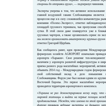
стороны до отправки груза
», — подчеркнул чиновник.
Эксперты уверены в том, что активное использование
главной воздушной гавани Слобожанщины является
процессом еще и в силу сложившейся конъюнктуры рынк
компании «Полекс-Экспресс», отметил наблюдающуюся
площадей грузового терминала, чья пропускная способн
сутки. В этой связи даже планируется уже в ближ
грузовых чартеров, а также организовать сервис по эксп
мы можем организовать авиаперевозку крупных грузов по
отметил Григорий Щербань.
Как сообщалось ранее, идея проведения Международ
фермерских хозяйств AGROPORT изначально принадл
аэропорта «Харьков». Свое решение топ-менеджмент
наличием у аэропорта развитой инфраструктуры и шир
приема разного рода масштабных мероприятий, активн
объявить 2014 год – Международным годом фермерских 
свой собственный вклад в дело повышения инв
Слобожанщины. Форум уже был назван одним из крупне
Восточной Европы. Это первое масштабное меропри
проводится территории аэропортового комплекса.
«
Украина не раз демонстрировала всему миру, что 
мировой житницы и выйти на первые позиции межд
продовольствия. Убежден, что именно по этой причине
форуму проявили ведущие эксперты из дальнего за