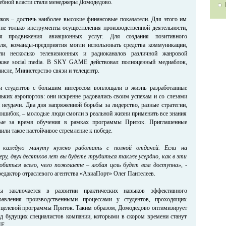
дебной власти стали менеджеры Домодедово.
иков – достичь наиболее высокие финансовые показатели. Для этого им
не только инструменты осуществления производственной деятельности,
 продвижения авиационных услуг. Для создания позитивного
ля, команды-предприятия могли использовать средства коммуникации,
яли несколько телевизионных и радиоканалов различной жанровой
также social media. В SKY GAME действовал полноценный медиаблок,
сле, Министерство связи и телецентр.
ти студентов с большим интересом воплощали в жизнь разработанные
льких аэропортов: они искренне радовались своим успехам и со слезами
 неудачи. Два дня напряженной борьбы за лидерство, разные стратегии,
 ошибок, – молодые люди смогли в реальной жизни применить все знания
ные за время обучения в рамках программы Приток. Приглашенные
или такое настойчивое стремление к победе.
о каждую минуту нужно работать с полной отдачей. Если на
ру, двух десятков лет вы будете трудиться также усердно, как в эти
обиться всего, чего пожелаете – любая цель будет вам доступна»
, -
редактор отраслевого агентства «АвиаПорт» Олег Пантелеев.
ы заключается в развитии практических навыков эффективного
равления производственными процессами у студентов, проходящих
 целевой программы Приток. Таким образом, Домодедово оптимизирует
д будущих специалистов компании, которыми в скором времени станут
E.