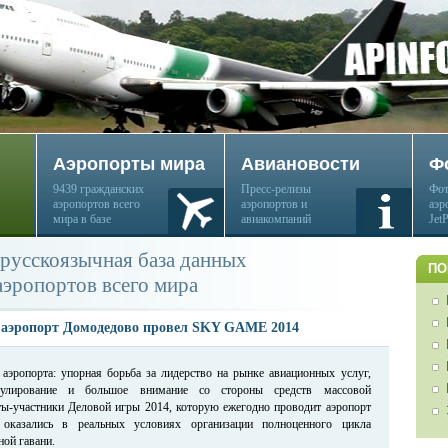
Аэропорты мира
Авиановости
Ф
9439 гражданских
Пресс-релизы
Фот
аэропортов всего
аэропортов и
аэр
мира в базе
авиакомпаний
Jet
русскоязычная база данных
ПО
аэропортов всего мира
: аэропорт Домодедово провел SKY GAME 2014
 аэропорта: упорная борьба за лидерство на рынке авиационных услуг,
егулирование и большое внимание со стороны средств массовой
ы-участники Деловой игры 2014, которую ежегодно проводит аэропорт
 оказались в реальных условиях организации полноценного цикла
ой гавани.