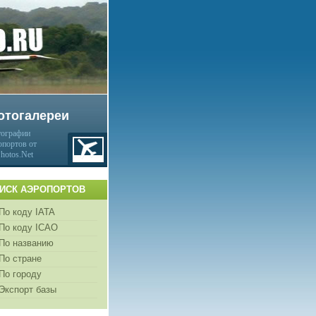
отогалереи
ографии
опортов от
Photos.Net
ИСК АЭРОПОРТОВ
По коду IATA
По коду ICAO
По названию
По стране
По городу
Экспорт базы