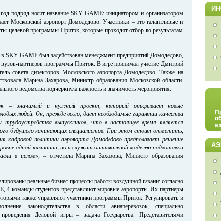
ИН
 год подряд носит название SKY GAME: инициатором и организатором
ает Московский аэропорт Домодедово. Участники – это талантливые и
нты целевой программы Приток, которые проходят отбор по результатам
ми в SKY GAME был задействован менеджмент предприятий Домодедово,
и вузов-партнеров программы Приток. В игре принимал участие Дмитрий
тель совета директоров Московского аэропорта Домодедово. Также на
ствовала Марина Захарова, Министр образования Московской области.
ального ведомства подчеркнула важность и значимость мероприятия.
ок – значимый и нужный проект, который открывает новые
лодых людей. Он, прежде всего, дает необходимые гарантии качества
и трудоустройства выпускников, что в настоящее время является
ного будущего начинающих специалистов. При этом стоит отметить,
я кадровой политики аэропорта Домодедово предполагает решение
АЭ
 уровне одной компании, но и служит оптимальной моделью подготовки
асли в целом», –
отметила Марина Захарова, Министр образования
елированы реальные бизнес-процессы работы воздушной гавани: согласно
 4 команды студентов представляют мировые аэропорты. Их партнеры
которыми также управляют участники программы Приток. Регулировать и
полнение законодательства в области авиаперевозок, специально
 проведения Деловой игры – задача Государства. Представителями