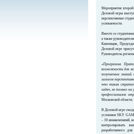
Мероприятие второй
Деловой игры выступ
перспективные студе
успеваемости.
Вместе со студента
а также руководител
Каменщик, Председа
Деловой игре присут
Руководитель регион
«Программа Прит
возможности для мо
получаемых знаний 
залогом перспектив
что такая стратеги
задач, не только на
профессионалов отр
Московской области.
В Деловой игре смод
условиям SKY GAME,
– 10 авиакомпаний, 
контролировать вы
разработанного для