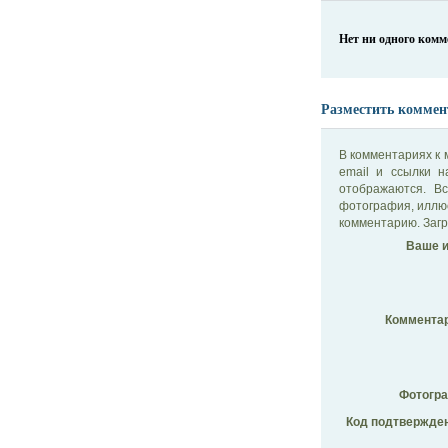
Нет ни одного ком
Разместить коммен
В комментариях к 
email и ссылки 
отображаются. В
фотография, иллю
комментарию. Загр
Ваше и
Комментар
Фотогр
Код подтвержден