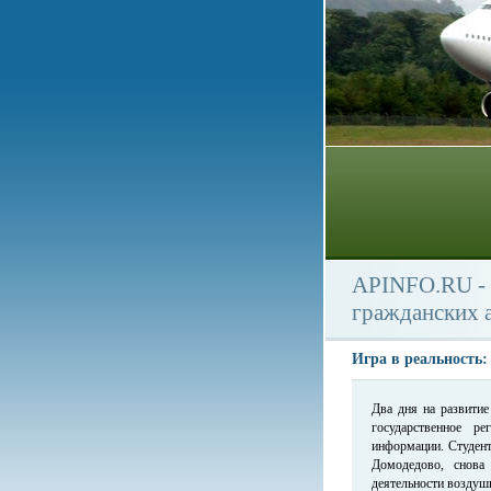
APINFO.RU - 
гражданских 
Игра в реальность
Два дня на развитие
государственное р
информации. Студент
Домодедово, снова
деятельности воздушн