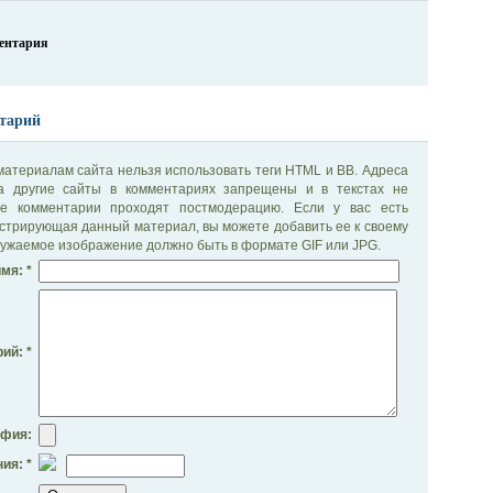
ментария
тарий
материалам сайта нельзя использовать теги HTML и BB. Адреса
на другие сайты в комментариях запрещены и в текстах не
се комментарии проходят постмодерацию. Если у вас есть
стрирующая данный материал, вы можете добавить ее к своему
ужаемое изображение должно быть в формате GIF или JPG.
мя: *
ий: *
афия:
ия: *