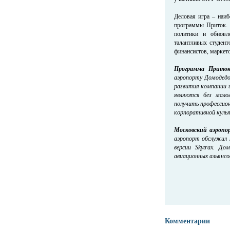
Деловая игра – наиб
программы Приток. 
политики и обновл
талантливых студент
финансистов, маркето
Программа Прито
аэропорту Домодедо
развития компании 
являются без мало
получить профессион
корпоративной куль
Московский аэропо
аэропорт обслужил 
версии Skytrax. Д
авиационных альянсов 
Комментарии