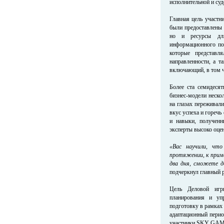
исполнительной и су
Главная цель участн
были предоставлены 
но и ресурсы для
информационного по
которые представл
направленности, а 
включающий, в том чи
Более ста семидеся
бизнес-модели неско
на глазах переживали
вкус успеха и горечь
и навыки, получен
эксперты высоко оцен
«Вас научили, чт
протяжении, к приме
два дня, сможете д
подчеркнул главный 
Цель Деловой игр
планирования и уп
подготовку в рамках
адаптационный перио
участники SKY GAM