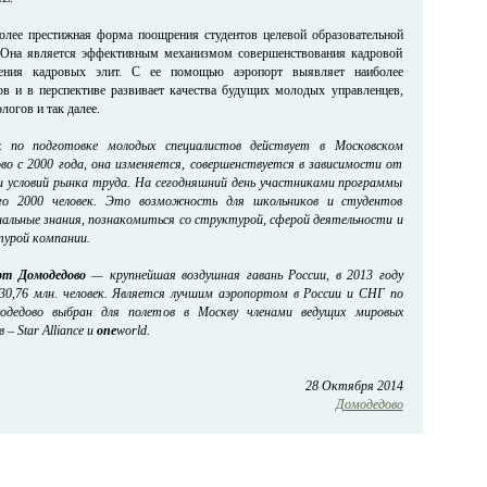
олее престижная форма поощрения студентов целевой образовательной
Она является эффективным механизмом совершенствования кадровой
ения кадровых элит. С ее помощью аэропорт выявляет наиболее
ов и в перспективе развивает качества будущих молодых управленцев,
логов и так далее.
к
по подготовке молодых специалистов действует в Московском
во с 2000 года, она изменяется, совершенствуется в зависимости от
и условий рынка труда. На сегодняшний день участниками программы
го 2000 человек. Это возможность для школьников и студентов
альные знания, познакомиться со структурой, сферой деятельности и
турой компании.
рт Домодедово
— крупнейшая воздушная гавань России, в 2013 году
30,76 млн. человек. Является лучшим аэропортом в России и СНГ по
омодедово выбран для полетов в Москву членами ведущих мировых
– Star Alliance и
one
world.
28 Октября 2014
Домодедово