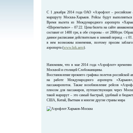
С 1 декабря 2014 года ОАО «Аэрофлот – российские 
маршруту Москва-Харьков. Рейсы будут выполняться
Время вылета из Международного аэропорта «Харьк
«Шереметьево» – 07:22. Цена билета на сайте авиакомпа
составит от 1400 грн, в обе стороны – от 2800грн. Обра
данное расписание действительно в зимний период – с 01
в нем возможны изменения, поэтому просим заблагов
аэропорта (
www.hrk.aero
).
Напомним, что в мае 2014 года «Аэрофлот» временно
Москвой и столицей Слобожанщины.
Восстановление прежнего графика полетов российской а
на работе Международного аэропорта «Харьков»
пассажиропоток. Также возобновление рейсов «Аэрофл
плюсом для пассажиров, путешествующих через Москв
такой маршрут – это самый быстрый, удобный и бюджет
США, Китай, Вьетнам и многие другие страны мира