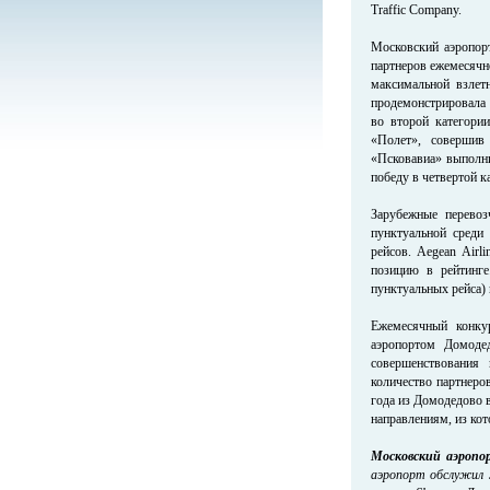
Traffic Company.
Московский аэропор
партнеров ежемесячно
максимальной взлет
продемонстрировала 
во второй категори
«Полет», совершив 
«Псковавиа» выполни
победу в четвертой к
Зарубежные перевоз
пунктуальной среди 
рейсов. Aegean Airl
позицию в рейтинге
пунктуальных рейса) 
Ежемесячный конкур
аэропортом Домоде
совершенствования 
количество партнеро
года из Домодедово 
направлениям, из кот
Московский аэропо
аэропорт обслужил 