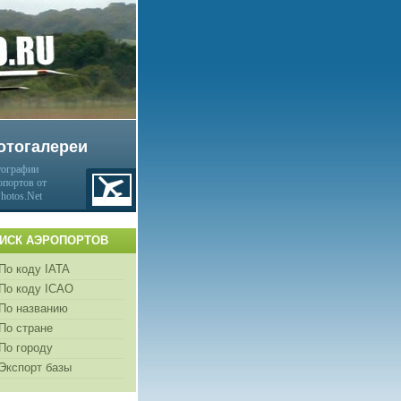
отогалереи
ографии
опортов от
Photos.Net
ИСК АЭРОПОРТОВ
По коду IATA
По коду ICAO
По названию
По стране
По городу
Экспорт базы