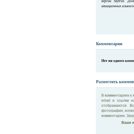
версии Skytrax. Д
авиационных альянсов 
Комментарии
Нет ни одного ком
Разместить коммен
В комментариях к 
email и ссылки 
отображаются. В
фотография, иллю
комментарию. Загр
Ваше и