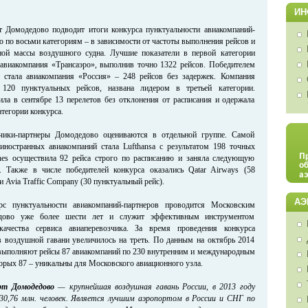
ИН
т Домодедово подводит итоги конкурса пунктуальности авиакомпаний-
 по восьми категориям – в зависимости от частоты выполнения рейсов и
ной массы воздушного судна. Лучшие показатели в первой категории
авиакомпания «Трансаэро», выполнив точно 1322 рейсов. Победителем
и стала авиакомпания «Россия» – 248 рейсов без задержек. Компания
120 пунктуальных рейсов, названа лидером в третьей категории.
ла в сентябре 13 перелетов без отклонения от расписания и одержала
атегории конкурса.
чики-партнеры Домодедово оцениваются в отдельной группе. Самой
иностранных авиакомпаний стала Lufthansa с результатом 198 точных
ines осуществила 92 рейса строго по расписанию и заняла следующую
. Также в числе победителей конкурса оказались Qatar Airways (58
и Avia Traffic Company (30 пунктуальный рейс).
АЭ
с пунктуальности авиакомпаний-партнеров проводится Московским
дово уже более шести лет и служит эффективным инструментом
качества сервиса авиаперевозчика. За время проведения конкурса
в воздушной гавани увеличилось на треть. По данным на октябрь 2014
выполняют рейсы 87 авиакомпаний по 230 внутренним и международным
орых 87 – уникальны для Московского авиационного узла.
рт Домодедово
— крупнейшая воздушная гавань России, в 2013 году
30,76 млн. человек. Является лучшим аэропортом в России и СНГ по