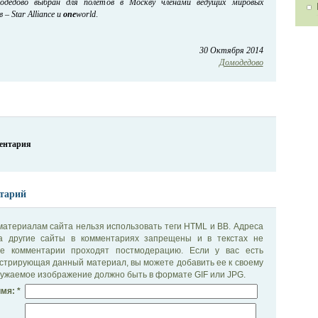
омодедово выбран для полетов в Москву членами ведущих мировых
– Star Alliance и
one
world
.
30 Октября 2014
Домодедово
ментария
тарий
материалам сайта нельзя использовать теги HTML и BB. Адреса
на другие сайты в комментариях запрещены и в текстах не
се комментарии проходят постмодерацию. Если у вас есть
стрирующая данный материал, вы можете добавить ее к своему
ужаемое изображение должно быть в формате GIF или JPG.
мя: *