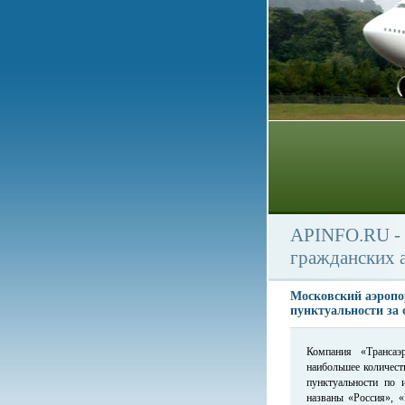
APINFO.RU - 
гражданских 
Московский аэропо
пунктуальности за 
Компания «Трансаэ
наибольшее количест
пунктуальности по 
названы «Россия», «П