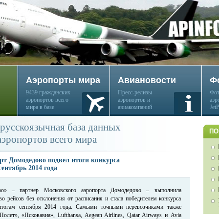
Аэропорты мира
Авиановости
Ф
9439 гражданских
Пресс-релизы
Фот
аэропортов всего
аэропортов и
аэр
мира в базе
авиакомпаний
Jet
русскоязычная база данных
ПО
аэропортов всего мира
рт Домодедово подвел итоги конкурса
сентябрь 2014 года
ро» – партнер Московского аэропорта Домодедово – выполнила
во рейсов без отклонения от расписания и стала победителем конкурса
итогам сентября 2014 года. Самыми точными перевозчиками также
олет», «Псковавиа», Lufthansa, Aegean Airlines, Qatar Airways и Avia