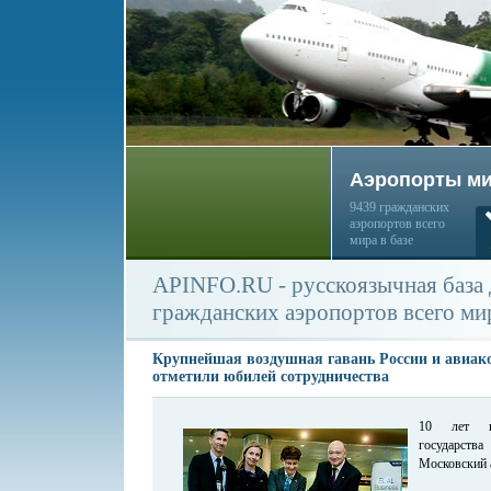
Аэропорты м
9439 гражданских
аэропортов всего
мира в базе
APINFO.RU - русскоязычная база
гражданских аэропортов всего ми
Крупнейшая воздушная гавань России и авиак
отметили юбилей сотрудничества
10 лет на
государств
Московский 