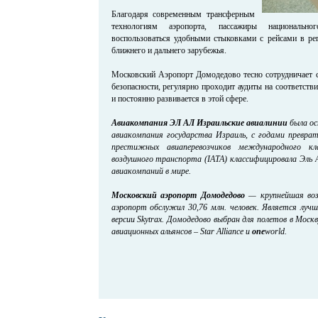
Благодаря современным трансферным
технологиям аэропорта, пассажиры национальн
воспользоваться удобными стыковками с рейсами в ре
ближнего и дальнего зарубежья.
Московский Аэропорт Домодедово тесно сотрудничает с
безопасности, регулярно проходит аудиты на соответст
и постоянно развивается в этой сфере.
Авиакомпания
ЭЛ АЛ Израильские авиалинии
была ос
авиакомпания государства Израиль, с годами преврат
престижных авиаперевозчиков международного кл
воздушного транспорта (IATA) классифицировала Эль 
авиакомпаний в мире.
Московский аэропорт Домодедово
— крупнейшая возд
аэропорт обслужил 30,76 млн. человек. Является лу
версии Skytrax. Домодедово выбран для полетов в Мос
авиационных альянсов – Star Alliance и
one
world.