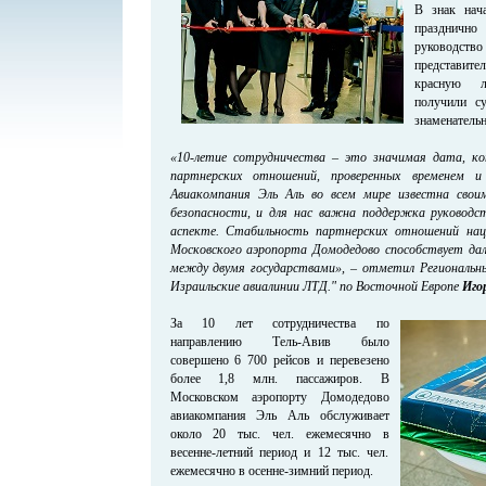
В знак нача
праздничн
руководс
представит
красную л
получили с
знаменательн
«10-летие сотрудничества – это значимая дата, 
партнерских отношений, проверенных временем 
Авиакомпания Эль Аль во всем мире известна свои
безопасности, и для нас важна поддержка руковод
аспекте. Стабильность партнерских отношений нац
Московского аэропорта Домодедово способствует да
между двумя государствами», – отметил Региональ
Израильские авиалинии ЛТД." по Восточной Европе
Иго
За 10 лет сотрудничества по
направлению Тель-Авив было
совершено 6 700 рейсов и перевезено
более 1,8 млн. пассажиров. В
Московском аэропорту Домодедово
авиакомпания Эль Аль обслуживает
около 20 тыс. чел. ежемесячно в
весенне-летний период и 12 тыс. чел.
ежемесячно в осенне-зимний период.