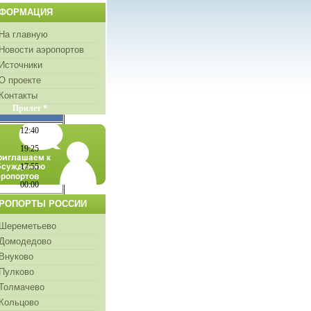
ФОРМАЦИЯ
На главную
Новости аэропортов
Источники
О проекте
Контакты
Прилет *
12:40
19:25
17:55
00:00
РОПОРТЫ РОССИИ
Шереметьево
Домодедово
Внуково
Пулково
Толмачево
Кольцово