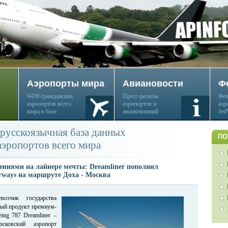
Аэропорты мира
Авиановости
Ф
9439 гражданских
Пресс-релизы
Фот
аэропортов всего
аэропортов и
аэр
мира в базе
авиакомпаний
Jet
русскоязычная база данных
ПО
аэропортов всего мира
ениями на лайнере мечты: Dreamliner пополнил
rways на маршруте Доха - Москва
возчик государства
вый продукт премиум-
eing 787 Dreamliner –
ковский аэропорт