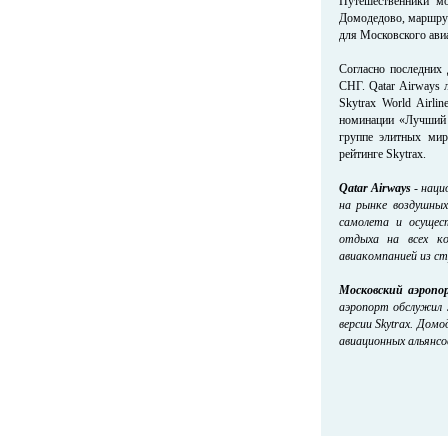
Путешественники мо
Домодедово, маршрут
для Московского ави
Согласно последних
СНГ. Qatar Airways 
Skytrax World Airl
номинации «Лучший 
группе элитных мир
рейтинге Skytrax.
Qatar Airways
- наци
на рынке воздушных
самолета и осущес
отдыха на всех к
авиакомпанией из ст
Московский аэропо
аэропорт обслужил 
версии Skytrax. Дом
авиационных альянсов 