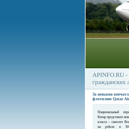
APINFO.RU - 
гражданских 
За новыми впечатл
флотилию Qatar Ai
Национальный пере
Катар представил но
класса – самолет Bo
на рейсах в Мос