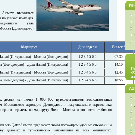
ИН
r Airways выполняет
а по уникальному для
иационного узла
 Москва (Домодедово)
Маршрут
Дни недели
Вылет *
Hamad (Интернэшнл) - Москва (Домодедово)
1 2 3 4 5 6 5
07:35
а (Домодедово) - Доха Hamad (Интернэшнл)
1 2 3 4 5 6 5
14:10
Hamad (Интернэшнл) - Москва (Домодедово)
1 2 3 4 5 6 5
12:45
а (Домодедово) - Доха Hamad (Интернэшнл)
1 2 3 4 5 6 5
18:55
АЭ
х десяти лет почти 1 000 000 путешественников воспользовались
м Московского аэропорта Домодедово и национального перевозчика
совершив перелеты по маршруту Доха – Москва, и это число стабильно
я сеть Qatar Airways предлагает своим пассажирам удобные стыковки на
ву деловых и туристических направлений на всех континентах.