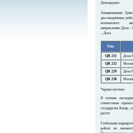
Домодедово.
Авиакомпания Qata
два ежедневных рейс
московского ав
направлению Доха –
– Доха.
Рейс
QR 231
Доха 
QR 232
Москв
QR 229
Доха 
QR 230
Москв
*время местное
В течение последни
совместным сервисо
государства Катар, 
растет.
Глобальная маршрутна
рейсах по множест