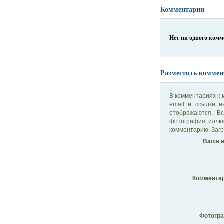
Комментарии
Нет ни одного ком
Разместить коммен
В комментариях к 
email и ссылки 
отображаются. В
фотография, иллю
комментарию. Загр
Ваше и
Комментар
Фотогр