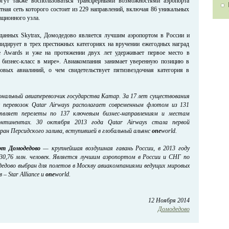
гут также воспользоваться трансферными возможностями аэропорта
ная сеть которого состоит из 229 направлений, включая 86 уникальных
ационного узла.
 данных Skytrax, Домодедово является лучшим аэропортом в России и
лидирует в трех престижных категориях на вручении ежегодных наград
ine Awards и уже на протяжении двух лет удерживает первое место в
бизнес-класс в мире». Авиакомпания занимает уверенную позицию в
овых авиалиний, о чем свидетельствует пятизвездочная категория в
ональный авиаперевозчик государства Катар. За 17 лет существования
 перевозок Qatar Airways располагает современным флотом из 131
твляет перелеты по 137 ключевым бизнес-направлениям и местам
онтинентах
.
30 октября 2013 года Qatar Airways стала первой
ран Персидского залива, вступившей в глобальный альянс
one
world.
рт Домодедово
— крупнейшая воздушная гавань России, в 2013 году
30,76 млн. человек. Является лучшим аэропортом в России и СНГ по
одедово выбран для полетов в Москву авиакомпаниями ведущих мировых
– Star Alliance и
one
world.
12 Ноября 2014
Домодедово