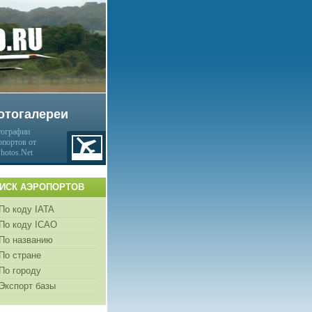
отогалереи
ографии
опортов от
Photos.Net
ИСК АЭРОПОРТОВ
По коду IATA
По коду ICAO
По названию
По стране
По городу
Экспорт базы