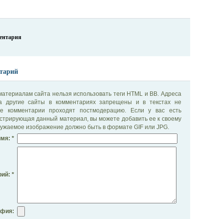
ментария
тарий
материалам сайта нельзя использовать теги HTML и BB. Адреса
на другие сайты в комментариях запрещены и в текстах не
се комментарии проходят постмодерацию. Если у вас есть
стрирующая данный материал, вы можете добавить ее к своему
ужаемое изображение должно быть в формате GIF или JPG.
мя: *
ий: *
афия: