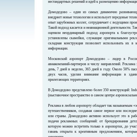
нестандартных решений и идей к размещению информации
Домодедово – один из самых динамично развивающи
внедряет новые технологии и использует передовые техни
опыт зарубежных коллег, сотрудничает с ведущими прои
Такой подход касается и неавиационной деятельности. Та
оценили неординарный подход аэропорта к благоустр
установлены скамейки, служащие оригинальными рекл
складная конструкция позволяет использовать их в 
информации.
Московский аэропорт Домодедово – лидер в России
авиакомпаний-партнеров и числу направлений. Реклама 
день, 7 дней в неделю, 365 дней в году. Около 50% па
двух часов, уделяя внимание информации в здани
прилегающих территориях.
В Домодедово представлено более 350 конструкций: Indo
(выставочное пространство в самом центре аэровокзально
Реклама в любом аэропорту обладает так называемым «э
путешественников, создавая самое первое или последне
или страны. Домодедово активно использует это в раб
подачи рекламных сообщений: от брендирования детс
которую можно встретить только в аэропортах, до уча
гавань открыта к креативным предложениям, которы
аэропорта.