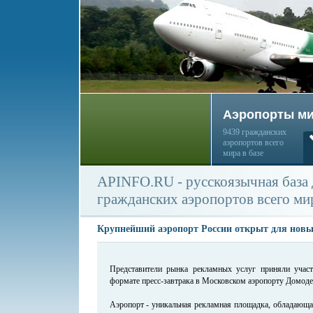
Аэропорты м
9439 гражданских
аэропортов всего
мира в базе
APINFO.RU - русскоязычная база
гражданских аэропортов всего ми
Крупнейший аэропорт России открыт для новы
Представители рынка рекламных услуг приняли учас
формате пресс-завтрака в Московском аэропорту Домоде
Аэропорт - уникальная рекламная площадка, обладающ