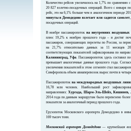
Количество рейсов увеличилось на 1,7% по сравнению с
20 827 взлетно-посадочных операций. Всего с января п
рейс, это на 6,1% больше чем в аналогичном периоде 201
минуты в Домодедово взлетает или садится самолет
посадочных операций.
В ноябре пассажиропоток
на внутренних воздушных
плюс 19,2% к ноябрю прошлого года – и достиг поч
пассажиров, совершающих перелеты по России, за перио
на 21,7% относительно данных за 11 месяцев 20
соответствующих показателей зафиксирована по напра
Калининград, Уфа
. Пассажиропоток здесь составил по
превышает аналогичные данные прошлого года. Согласн
увеличения показателей в этом сегменте стал пассажиро
Симферополь объем авиаперевозок вырос почти в четыре
Пассажиропоток
на международных воздушных лини
16,78 млн человек. Наибольший рост зафиксиро
направлениях:
Хургада, Шарм-Эль-Шейх, Кишинев, 
2014 года по данным маршрутам было перевезено более 
показателя за аналогичный период прошлого года.
Грузопоток Московского аэропорта Домодедово в январ
169 тысяч тонн.
Московский аэропорт Домодедово
— крупнейшая возд