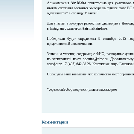
Авиакомпания
Air Malta
приготовила для участников 
итогам споттинга состоится конкурс на лучшее фото ВС в
ждут билеты* в столицу Мальты!
Для участия в конкурсе разместите сделанную в Домоде
в Instagram с хештегом
#airmaltaindme
.
Победители будут определены 9 сентября 2015 го
представителей авиакомпании.
Заявки на участие, содержащие ФИО, паспортные данны
по электронной почте spotting@dme.ru. Дополнитель
телефону: +7 (495) 642 88 26. Контактное лицо: Галецки
Обращаем ваше внимание, что количество мест ограниче
*сервисный сбор подлежит уплате пассажиром
Комментарии