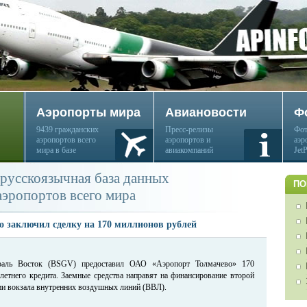
Аэропорты мира
Авиановости
Ф
9439 гражданских
Пресс-релизы
Фот
аэропортов всего
аэропортов и
аэр
мира в базе
авиакомпаний
Jet
русскоязычная база данных
ПО
аэропортов всего мира
о заключил сделку на 170 миллионов рублей
раль Восток (BSGV) предоставил ОАО «Аэропорт Толмачево» 170
илетнего кредита. Заемные средства направят на финансирование второй
ии вокзала внутренних воздушных линий (ВВЛ).