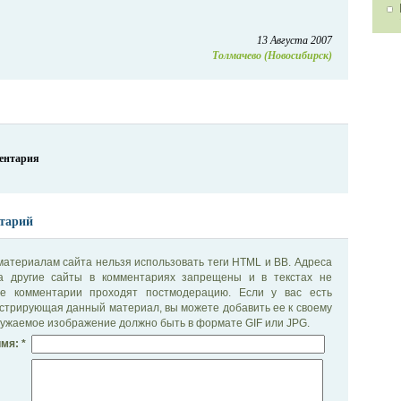
13 Августа 2007
Толмачево (Новосибирск)
ментария
тарий
материалам сайта нельзя использовать теги HTML и BB. Адреса
на другие сайты в комментариях запрещены и в текстах не
се комментарии проходят постмодерацию. Если у вас есть
стрирующая данный материал, вы можете добавить ее к своему
ужаемое изображение должно быть в формате GIF или JPG.
мя: *