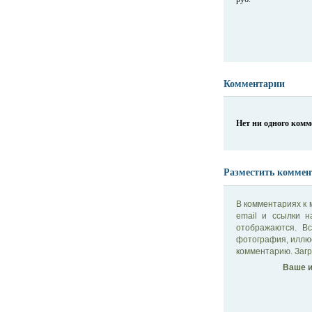
Комментарии
Нет ни одного ком
Разместить коммен
В комментариях к 
email и ссылки 
отображаются. В
фотография, иллю
комментарию. Загр
Ваше и