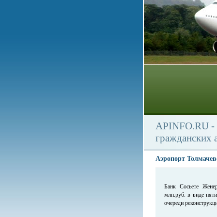
APINFO.RU - 
гражданских 
Аэропорт Толмачев
Банк Сосьете Жене
млн.руб. в виде пят
очереди реконструкц