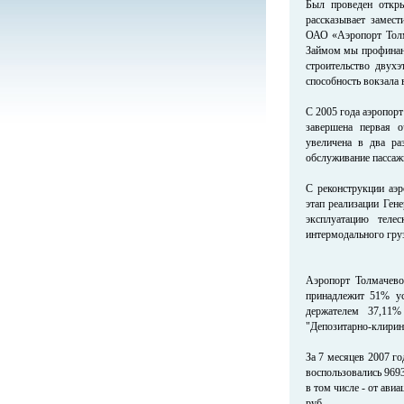
Был проведен откр
рассказывает замес
ОАО «Аэропорт Толма
Займом мы профинанс
строительство двух
способность вокзала 
С 2005 года аэропорт
завершена первая о
увеличена в два раз
обслуживание пассаж
С реконструкции аэ
этап реализации Ген
эксплуатацию телес
интермодального гру
Аэропорт Толмачево
принадлежит 51% ус
держателем 37,11%
"Депозитарно-клирин
За 7 месяцев 2007 г
воспользовались 9693
в том числе - от ави
руб.