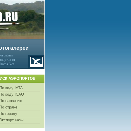
отогалереи
ографии
опортов от
Photos.Net
ИСК АЭРОПОРТОВ
По коду IATA
По коду ICAO
По названию
По стране
По городу
Экспорт базы