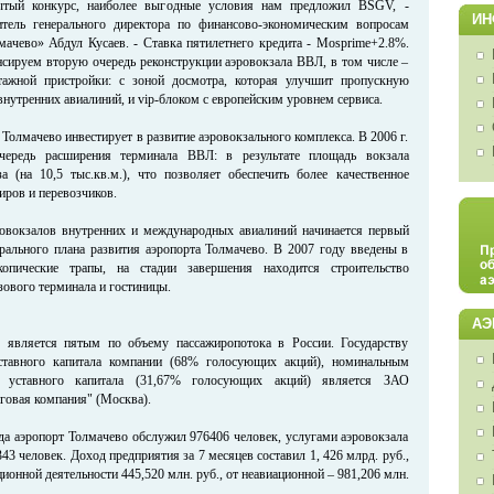
ытый конкурс, наиболее выгодные условия нам предложил BSGV, -
ИН
титель генерального директора по финансово-экономическим вопросам
чево» Абдул Кусаев. - Ставка пятилетнего кредита - Mosprime+2.8%.
ируем вторую очередь реконструкции аэровокзала ВВЛ, в том числе –
этажной пристройки: с зоной досмотра, которая улучшит пропускную
внутренних авиалиний, и vip-блоком с европейским уровнем сервиса.
 Толмачево инвестирует в развитие аэровокзального комплекса. В 2006 г.
чередь расширения терминала ВВЛ: в результате площадь вокзала
а (на 10,5 тыс.кв.м.), что позволяет обеспечить более качественное
иров и перевозчиков.
ровокзалов внутренних и международных авиалиний начинается первый
ерального плана развития аэропорта Толмачево. В 2007 году введены в
копические трапы, на стадии завершения находится строительство
зового терминала и гостиницы.
АЭ
 является пятым по объему пассажиропотока в России. Государству
тавного капитала компании (68% голосующих акций), номинальным
 уставного капитала (31,67% голосующих акций) является ЗАО
говая компания" (Москва).
ода аэропорт Толмачево обслужил 976406 человек, услугами аэровокзала
43 человек. Доход предприятия за 7 месяцев составил 1, 426 млрд. руб.,
ационной деятельности 445,520 млн. руб., от неавиационной – 981,206 млн.