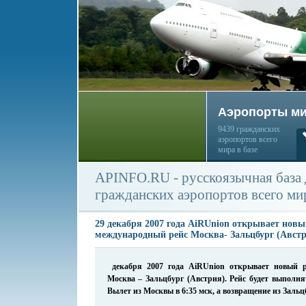
Аэропорты м
9439 гражданских
аэропортов всего
мира в базе
APINFO.RU - русскоязычная база
гражданских аэропортов всего ми
29 декабря 2007 года AiRUnion открывает нов
международный рейс Москва- Зальцбург (Австр
декабря 2007 года
AiRUnion
открывает новый 
Москва – Зальцбург (Австрия). Рейс будет выполн
Вылет из Москвы в 6:35 мск, а возвращение из Зальцб