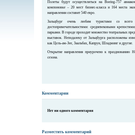
Полеты будут осуществляться на Boeing-757 авиак
компоновке – 20 мест бизнес-класса и 164 места эк
направлении составит 540 евро.
Зальцбург очень любим туристами со всего
достопримечательностями: средневековыми крепостям
парками. В городе проходит множество театральных пре
выставок. Неподалеку от Зальцбурга расположены изв
как Цель-ам-Зее, Заальбах, Капрун, Шладминг и другие.
Открытие направления приурочено к празднованию Н
сезона.
Комментарии
Нет ни одного комментария
Разместить комментарий