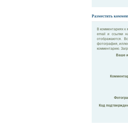
Разместить коммен
В комментариях к 
email и ссылки 
отображаются. В
фотография, иллю
комментарию. Загр
Ваше и
Комментар
Фотогр
Код подтвержден