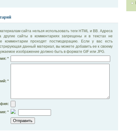
тарий
материалам сайта нельзя использовать теги HTML и BB. Адреса
на другие сайты в комментариях запрещены и в текстах не
се комментарии проходят постмодерацию. Если у вас есть
стрирующая данный материал, вы можете добавить ее к своему
ужаемое изображение должно быть в формате GIF или JPG.
мя: *
ий: *
афия:
ия: *