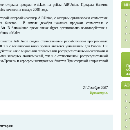
 уже открыла продажи e-tickets на рейсы AiRUnion. Продажа билетов
ИН
iss начнется в январе 2008 года.
– второй интерлайн-партнер AiRUnion, с которым организована совместная
ых билетов. В начале декабря начались продажи, совместные с
 Air. В ближайшее время также будет организовано взаимодействие с
rlines и Malev.
 билетов AiRUnion создан отечественным разработчиком программных
» и с технической точки зрения является уникальным для России. Он
действие как с мировыми глобальными распределительными системами и
ами западных авиакомпаний, так и с отечественной распределительной
а-Трэвел» и сервером электронных билетов Транспортной клиринговой
АЭ
24 Декабря 2007
Красноярск
ментария