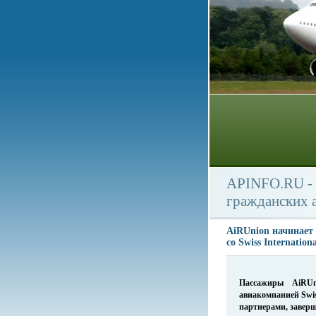
APINFO.RU - 
гражданских 
AiRUnion начинает
cо Swiss Internationa
Пассажиры
AiRUn
авиакомпанией
Swi
партнерами, заверш