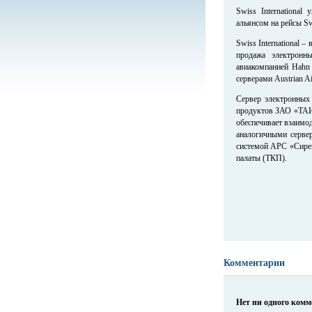
Swiss International
альянсом на рейсы Sw
Swiss International 
продажа электронн
авиакомпанией Hahn
серверами Austrian Ai
Сервер электронных
продуктов ЗАО «ТАИС
обеспечивает взаимо
аналогичными сервер
системой АРС «Сирен
палаты (ТКП).
Комментарии
Нет ни одного ком