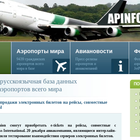
Аэропорты мира
Авиановости
Ф
9439 гражданских
Пресс-релизы
Фот
аэропортов всего
аэропортов и
аэр
мира в базе
авиакомпаний
Jet
русскоязычная база данных
ПО
аэропортов всего мира
 продажи электронных билетов на рейсы, совместные
l
ion
смогут приобретать
e
-
tickets
на рейсы, совместные с
ss International. 20 декабря авиакомпании, являющиеся
интерлайн-
или тестирование взаимодействия серверов электронных билетов.