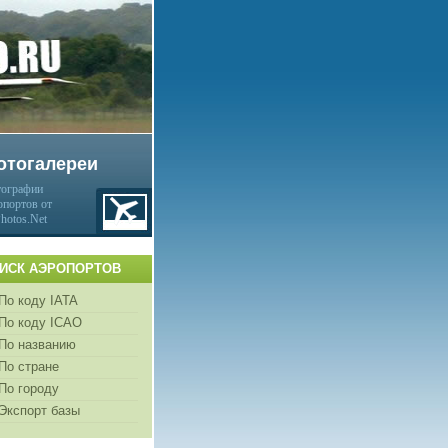
отогалереи
ографии
опортов от
Photos.Net
ИСК АЭРОПОРТОВ
По коду IATA
По коду ICAO
По названию
По стране
По городу
Экспорт базы