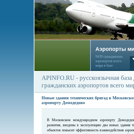
Аэропорты м
9439 гражданских
аэропортов всего
мира в базе
APINFO.RU - русскоязычная база
гражданских аэропортов всего ми
Новые здания технических бригад в Московск
аэропорту Домодедово
В Московском международном аэропорту Домодедово
развития, введены в эксплуатацию два новых здания т
объектов повысит эффективность взаимодействия аэроп