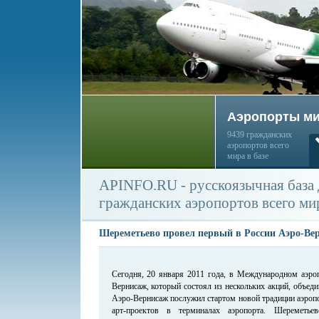
Аэропорты м
9439 гражданских
аэропортов всего
мира в базе
APINFO.RU - русскоязычная база
гражданских аэропортов всего ми
Шереметьево провел первый в России Аэро-Ве
Сегодня, 20 января 2011 года, в Международном аэро
Вернисаж, который состоял из нескольких акций, объед
Аэро-Вернисаж послужил стартом новой традиции аэропо
арт-проектов в терминалах аэропорта. Шереметьев