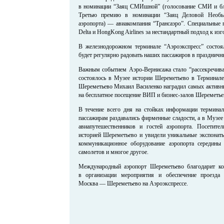
в номинации “Заяц СМИшной” (голосование СМИ и бло
Третью премию в номинации “Заяц Деловой Необык
аэропорта) — авиакомпания “Трансаэро”. Специальные 
Delta и HongKong Airlines за нестандартный подход к из
В железнодорожном терминале “Аэроэкспресс” состоя
будет регулярно радовать наших пассажиров в праздничн
Важным событием Аэро-Вернисажа стало “рассекречиван
состоялось в Музее истории Шереметьево в Терминале 
Шереметьево Михаил Василенко наградил самых активн
на бесплатное посещение ВИП и бизнес-залов Шереметьев
В течение всего дня на стойках информации термина
пассажирам раздавались фирменные сладости, а в Музе
авиапутешественников и гостей аэропорта. Посетите
историей Шереметьево и увидели уникальные экспонаты
коммуникационное оборудование аэропорта середин
самолетов и многое другое.
Международный аэропорт Шереметьево благодарит к
в организации мероприятия и обеспечение проезда
Москва — Шереметьево на Аэроэкспрессе.