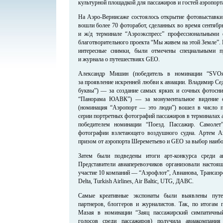
культурной площадкой для пассажиров и гостей аэропорт
На Аэро-Вернисаже состоялось открытие фотовыставк
вошли более 70 фоторабот, сделанных во время сентябр
и ж/д терминале “Аэроэкспресс” профессиональными 
благотворительного проекта “Мы живем на этой Земле”.
интересные снимки, были отмечены специальными п
и журнала о путешествиях GEO.
Александр Мишин (победитель в номинации “SVOя 
за проявление искренней любви к авиации. Владимир С
буквы”) — за создание самых ярких и сочных фотосни
“Панорама ЮАВК”) — за монументальное видение о
(номинация “Аэропорт — это люди”) вошел в число п
серии портретных фотографий пассажиров в терминалах 
победителем номинации “Поезд. Пассажир. Самолет
фотографии взлетающего воздушного судна. Артем А
призом от аэропорта Шереметьево и GEO за выбор наибо
Затем были подведены итоги арт-конкурса среди а
Представители авиаперевозчиков организовали настоя
участие 10 компаний — “Аэрофлот”, Авианова, Трансаэро,
Delta, Turkish Airlines, Air Baltic, UTG, ДАВС.
Самые креативные экспонаты были выявлены путем
партнеров, блоггеров и журналистов. Так, по итога
Мазая в номинации “Заяц пассажирский симпатичный
голосов среди пассажиров) получила авиакомпания